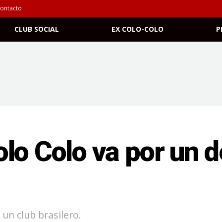
ontacto
CLUB SOCIAL
EX COLO-COLO
P
lo Colo va por un d
 un club brasilero.