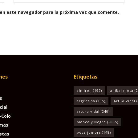
 en este navegador para la próxima vez que comente.
nes
Etiquetas
almiron
(197)
anibal mosa
(2
s
argentina
(105)
Artuo Vidal
(
cial
arturo vidal
(240)
-Colo
blanco y Negro
(2085)
mas
boca juniors
(148)
stas