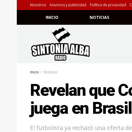
Nosotros
Anuncios y publicidad
Política de privacidad
C
INICIO
NOTICIAS
Inicio
Noticias
Revelan que Co
juega en Brasil
El futbolista ya rechazó una oferta de