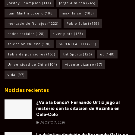
Jordhy Thompson
(111)
Jorge Almirón
(245)
Juan Martín Lucero
(106)
maxi falcon
(105)
mercado de fichajes
(1222)
Pablo Solari
(159)
redes sociales
(128)
river plate
(153)
seleccion chilena
(178)
SUPERCLASICO
(288)
Tabla de posiciones
(150)
tnt Sports
(126)
uc
(148)
Universidad de Chile
(104)
vicente pizarro
(97)
vidal
(97)
Noticias recientes
¿Va a la banca? Fernando Ortiz jugó al
misterio con la citación de Vozinha en
Colo-Colo
AGOSTO 7, 2026
La drástica decisión de Fernando Ortiz en