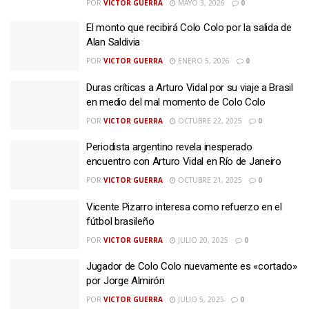
POR
VICTOR GUERRA
MAYO 3, 2026
0
El monto que recibirá Colo Colo por la salida de
Alan Saldivia
POR
VICTOR GUERRA
ENERO 5, 2026
0
Duras críticas a Arturo Vidal por su viaje a Brasil
en medio del mal momento de Colo Colo
POR
VICTOR GUERRA
OCTUBRE 22, 2025
0
Periodista argentino revela inesperado
encuentro con Arturo Vidal en Río de Janeiro
POR
VICTOR GUERRA
OCTUBRE 21, 2025
0
Vicente Pizarro interesa como refuerzo en el
fútbol brasileño
POR
VICTOR GUERRA
JULIO 20, 2025
0
Jugador de Colo Colo nuevamente es «cortado»
por Jorge Almirón
POR
VICTOR GUERRA
JULIO 5, 2025
0