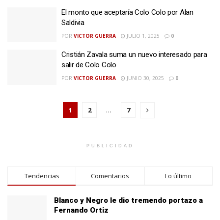
El monto que aceptaría Colo Colo por Alan
Saldivia
POR
VICTOR GUERRA
JULIO 1, 2025
0
Cristián Zavala suma un nuevo interesado para
salir de Colo Colo
POR
VICTOR GUERRA
JUNIO 30, 2025
0
1
2
…
7
PUBLICIDAD
Tendencias
Comentarios
Lo último
Blanco y Negro le dio tremendo portazo a
Fernando Ortiz