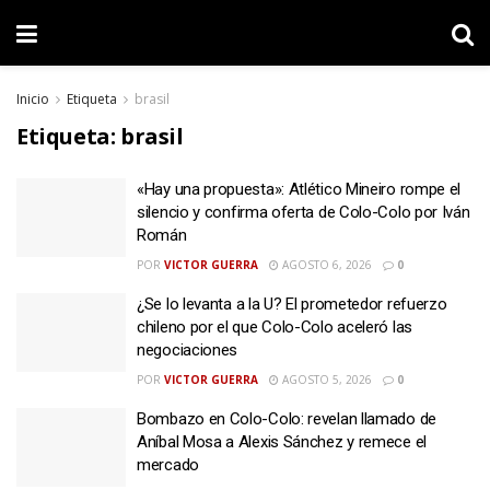
Inicio
Etiqueta
brasil
Etiqueta:
brasil
«Hay una propuesta»: Atlético Mineiro rompe el
silencio y confirma oferta de Colo-Colo por Iván
Román
POR
VICTOR GUERRA
AGOSTO 6, 2026
0
¿Se lo levanta a la U? El prometedor refuerzo
chileno por el que Colo-Colo aceleró las
negociaciones
POR
VICTOR GUERRA
AGOSTO 5, 2026
0
Bombazo en Colo-Colo: revelan llamado de
Aníbal Mosa a Alexis Sánchez y remece el
mercado