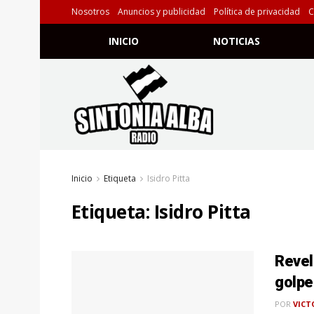
Nosotros
Anuncios y publicidad
Política de privacidad
C
INICIO
NOTICIAS
Inicio
Etiqueta
Isidro Pitta
Etiqueta:
Isidro Pitta
Revel
golpe
POR
VICT