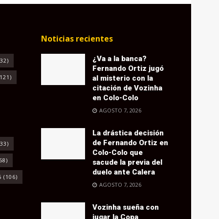
Noticias recientes
¿Va a la banca?
32)
Fernando Ortiz jugó
121)
al misterio con la
citación de Vozinha
en Colo-Colo
AGOSTO 7, 2026
La drástica decisión
de Fernando Ortiz en
33)
Colo-Colo que
68)
sacude la previa del
duelo ante Calera
6
(106)
AGOSTO 7, 2026
Vozinha sueña con
jugar la Copa