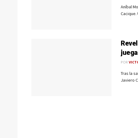
Aníbal Mo
Cacique. 
Revel
juega
POR
VICT
Tras la s
Javiero C