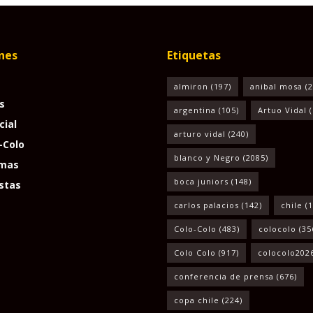
nes
Etiquetas
almiron
(197)
anibal mosa
(2
s
argentina
(105)
Artuo Vidal
(
cial
arturo vidal
(240)
-Colo
blanco y Negro
(2085)
mas
boca juniors
(148)
stas
carlos palacios
(142)
chile
(1
Colo-Colo
(483)
colocolo
(35
Colo Colo
(917)
colocolo202
conferencia de prensa
(676)
copa chile
(224)