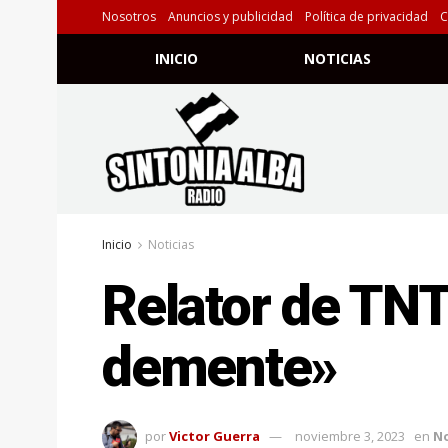
Nosotros
Anuncios y publicidad
Política de privacidad
C
INICIO
NOTICIAS
Inicio
Noticias
Relator de TNT
demente»
por
Victor Guerra
noviembre 3, 2023
en
No