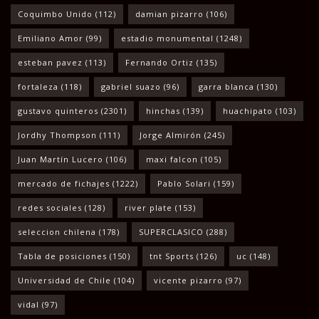
Coquimbo Unido
(112)
damian pizarro
(106)
Emiliano Amor
(99)
estadio monumental
(1248)
esteban pavez
(113)
Fernando Ortiz
(135)
fortaleza
(118)
gabriel suazo
(96)
garra blanca
(130)
gustavo quinteros
(2301)
hinchas
(139)
huachipato
(103)
Jordhy Thompson
(111)
Jorge Almirón
(245)
Juan Martín Lucero
(106)
maxi falcon
(105)
mercado de fichajes
(1222)
Pablo Solari
(159)
redes sociales
(128)
river plate
(153)
seleccion chilena
(178)
SUPERCLASICO
(288)
Tabla de posiciones
(150)
tnt Sports
(126)
uc
(148)
Universidad de Chile
(104)
vicente pizarro
(97)
vidal
(97)