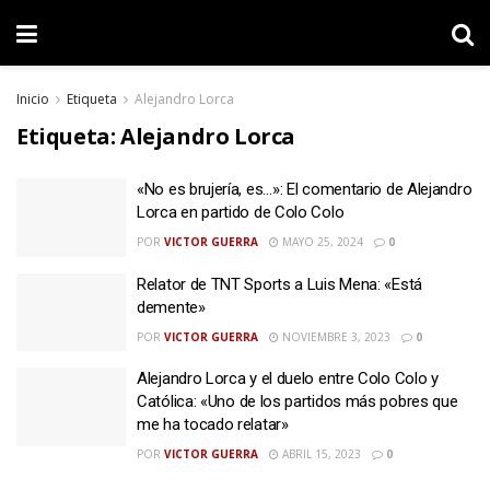
Inicio
Etiqueta
Alejandro Lorca
Etiqueta:
Alejandro Lorca
«No es brujería, es…»: El comentario de Alejandro
Lorca en partido de Colo Colo
POR
VICTOR GUERRA
MAYO 25, 2024
0
Relator de TNT Sports a Luis Mena: «Está
demente»
POR
VICTOR GUERRA
NOVIEMBRE 3, 2023
0
Alejandro Lorca y el duelo entre Colo Colo y
Católica: «Uno de los partidos más pobres que
me ha tocado relatar»
POR
VICTOR GUERRA
ABRIL 15, 2023
0