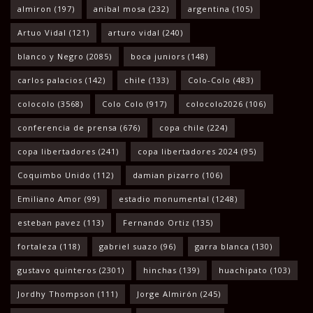
almiron
(197)
anibal mosa
(232)
argentina
(105)
Artuo Vidal
(121)
arturo vidal
(240)
blanco y Negro
(2085)
boca juniors
(148)
carlos palacios
(142)
chile
(133)
Colo-Colo
(483)
colocolo
(3568)
Colo Colo
(917)
colocolo2026
(106)
conferencia de prensa
(676)
copa chile
(224)
copa libertadores
(241)
copa libertadores 2024
(95)
Coquimbo Unido
(112)
damian pizarro
(106)
Emiliano Amor
(99)
estadio monumental
(1248)
esteban pavez
(113)
Fernando Ortiz
(135)
fortaleza
(118)
gabriel suazo
(96)
garra blanca
(130)
gustavo quinteros
(2301)
hinchas
(139)
huachipato
(103)
Jordhy Thompson
(111)
Jorge Almirón
(245)