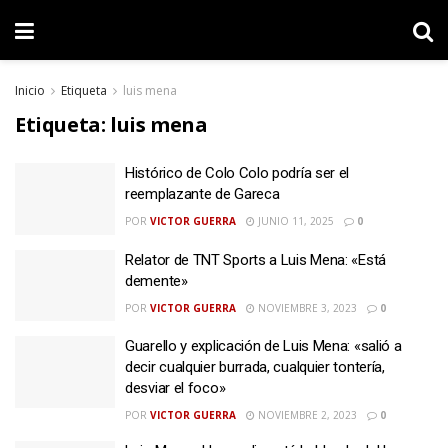
Inicio
Etiqueta
luis mena
Etiqueta:
luis mena
Histórico de Colo Colo podría ser el
reemplazante de Gareca
POR
VICTOR GUERRA
JUNIO 11, 2025
0
Relator de TNT Sports a Luis Mena: «Está
demente»
POR
VICTOR GUERRA
NOVIEMBRE 3, 2023
0
Guarello y explicación de Luis Mena: «salió a
decir cualquier burrada, cualquier tontería,
desviar el foco»
POR
VICTOR GUERRA
NOVIEMBRE 2, 2023
0