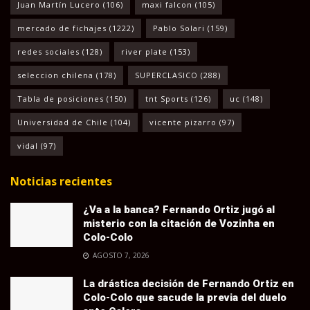
Juan Martín Lucero
(106)
maxi falcon
(105)
mercado de fichajes
(1222)
Pablo Solari
(159)
redes sociales
(128)
river plate
(153)
seleccion chilena
(178)
SUPERCLASICO
(288)
Tabla de posiciones
(150)
tnt Sports
(126)
uc
(148)
Universidad de Chile
(104)
vicente pizarro
(97)
vidal
(97)
Noticias recientes
¿Va a la banca? Fernando Ortiz jugó al
misterio con la citación de Vozinha en
Colo-Colo
AGOSTO 7, 2026
La drástica decisión de Fernando Ortiz en
Colo-Colo que sacude la previa del duelo