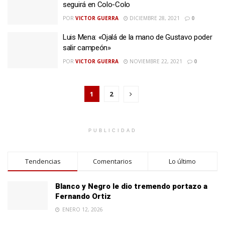
seguirá en Colo-Colo
POR
VICTOR GUERRA
DICIEMBRE 28, 2021
0
Luis Mena: «Ojalá de la mano de Gustavo poder
salir campeón»
POR
VICTOR GUERRA
NOVIEMBRE 22, 2021
0
1
2
PUBLICIDAD
Tendencias
Comentarios
Lo último
Blanco y Negro le dio tremendo portazo a
Fernando Ortiz
ENERO 12, 2026