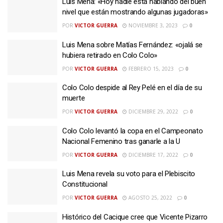
Luis Mena: «Hoy nadie está hablando del buen
nivel que están mostrando algunas jugadoras»
POR
VICTOR GUERRA
NOVIEMBRE 3, 2023
0
Luis Mena sobre Matías Fernández: «ojalá se
hubiera retirado en Colo Colo»
POR
VICTOR GUERRA
FEBRERO 15, 2023
0
Colo Colo despide al Rey Pelé en el día de su
muerte
POR
VICTOR GUERRA
DICIEMBRE 29, 2022
0
Colo Colo levantó la copa en el Campeonato
Nacional Femenino tras ganarle a la U
POR
VICTOR GUERRA
DICIEMBRE 17, 2022
0
Luis Mena revela su voto para el Plebiscito
Constitucional
POR
VICTOR GUERRA
AGOSTO 25, 2022
0
Histórico del Cacique cree que Vicente Pizarro