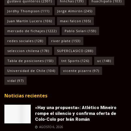
gustavo quinteros
(2301)
hinchas
(139)
huachipato
(103)
Jordhy Thompson
(111)
Jorge Almirón
(245)
Juan Martín Lucero
(106)
maxi falcon
(105)
mercado de fichajes
(1222)
Pablo Solari
(159)
redes sociales
(128)
river plate
(153)
seleccion chilena
(178)
SUPERCLASICO
(288)
Tabla de posiciones
(150)
tnt Sports
(126)
uc
(148)
Universidad de Chile
(104)
vicente pizarro
(97)
vidal
(97)
Noticias recientes
«Hay una propuesta»: Atlético Mineiro
rompe el silencio y confirma oferta de
Colo-Colo por Iván Román
AGOSTO 6, 2026