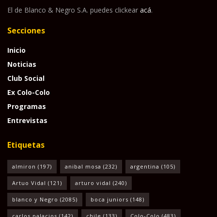
El de Blanco & Negro S.A. puedes clickear
acá
.
Secciones
Inicio
Noticias
Club Social
Ex Colo-Colo
Programas
Entrevistas
Etiquetas
almiron
(197)
anibal mosa
(232)
argentina
(105)
Artuo Vidal
(121)
arturo vidal
(240)
blanco y Negro
(2085)
boca juniors
(148)
carlos palacios
(142)
chile
(133)
Colo-Colo
(483)