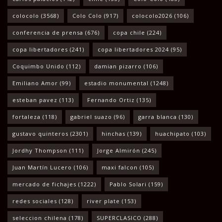
colocolo
(3568)
Colo Colo
(917)
colocolo2026
(106)
conferencia de prensa
(676)
copa chile
(224)
copa libertadores
(241)
copa libertadores 2024
(95)
Coquimbo Unido
(112)
damian pizarro
(106)
Emiliano Amor
(99)
estadio monumental
(1248)
esteban pavez
(113)
Fernando Ortiz
(135)
fortaleza
(118)
gabriel suazo
(96)
garra blanca
(130)
gustavo quinteros
(2301)
hinchas
(139)
huachipato
(103)
Jordhy Thompson
(111)
Jorge Almirón
(245)
Juan Martín Lucero
(106)
maxi falcon
(105)
mercado de fichajes
(1222)
Pablo Solari
(159)
redes sociales
(128)
river plate
(153)
seleccion chilena
(178)
SUPERCLASICO
(288)