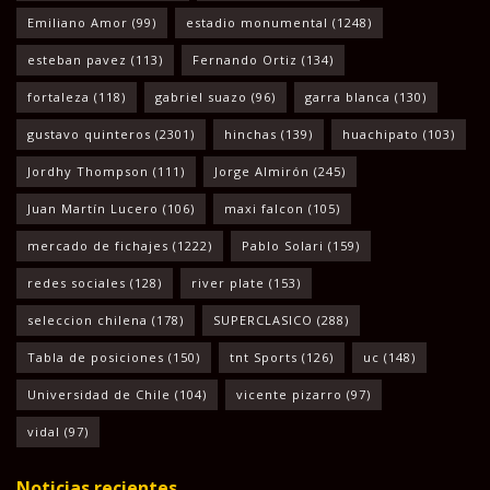
Emiliano Amor
(99)
estadio monumental
(1248)
esteban pavez
(113)
Fernando Ortiz
(134)
fortaleza
(118)
gabriel suazo
(96)
garra blanca
(130)
gustavo quinteros
(2301)
hinchas
(139)
huachipato
(103)
Jordhy Thompson
(111)
Jorge Almirón
(245)
Juan Martín Lucero
(106)
maxi falcon
(105)
mercado de fichajes
(1222)
Pablo Solari
(159)
redes sociales
(128)
river plate
(153)
seleccion chilena
(178)
SUPERCLASICO
(288)
Tabla de posiciones
(150)
tnt Sports
(126)
uc
(148)
Universidad de Chile
(104)
vicente pizarro
(97)
vidal
(97)
Noticias recientes