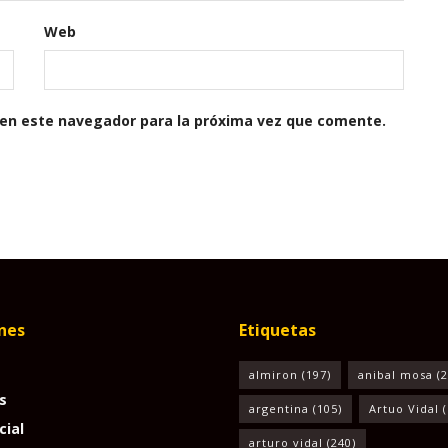
Web
 en este navegador para la próxima vez que comente.
nes
Etiquetas
almiron
(197)
anibal mosa
(2
s
argentina
(105)
Artuo Vidal
(
cial
arturo vidal
(240)