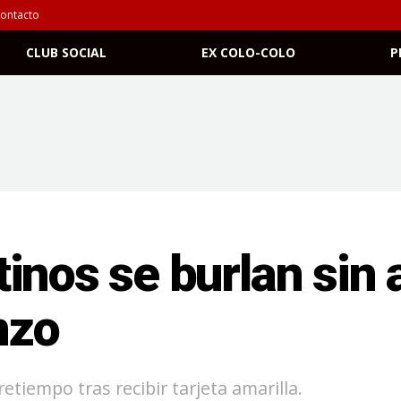
ontacto
CLUB SOCIAL
EX COLO-COLO
P
inos se burlan sin 
nzo
retiempo tras recibir tarjeta amarilla.