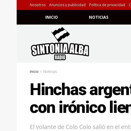
Nosotros
Anuncios y publicidad
Política de privacidad
C
INICIO
NOTICIAS
Inicio
Noticias
Hinchas argent
con irónico lie
El volante de Colo Colo salió en el ent