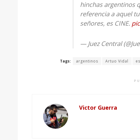
hinchas argentinos 
referencia a aquel tui
señores, es CINE.
pi
— Juez Central (@Jue
Tags:
argentinos
Artuo Vidal
es
PU
Victor Guerra