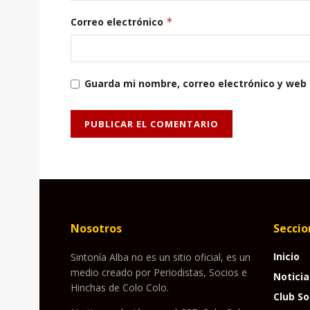
Correo electrónico
*
Guarda mi nombre, correo electrónico y web
Nosotros
Seccio
Inicio
Sintonía Alba no es un sitio oficial, es un
medio creado por Periodistas, Socios e
Noticia
Hinchas de Colo Colo.
Club So