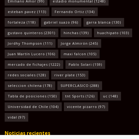
Emiliano Amor
(99)
estadio monumental
(1248)
esteban pavez
(113)
Fernando Ortiz
(134)
fortaleza
(118)
gabriel suazo
(96)
garra blanca
(130)
gustavo quinteros
(2301)
hinchas
(139)
huachipato
(103)
Jordhy Thompson
(111)
Jorge Almirón
(245)
Juan Martín Lucero
(106)
maxi falcon
(105)
mercado de fichajes
(1222)
Pablo Solari
(159)
redes sociales
(128)
river plate
(153)
seleccion chilena
(178)
SUPERCLASICO
(288)
Tabla de posiciones
(150)
tnt Sports
(126)
uc
(148)
Universidad de Chile
(104)
vicente pizarro
(97)
vidal
(97)
Noticias recientes