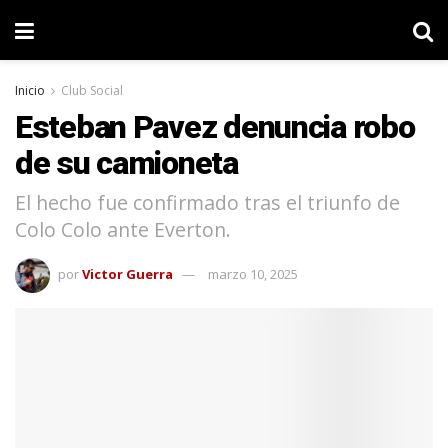
Inicio
Club Social
Esteban Pavez denuncia robo
de su camioneta
El hecho fue confirmado tras el triunfo de
Colo Colo ante Everton.
por
Victor Guerra
marzo 10, 2025