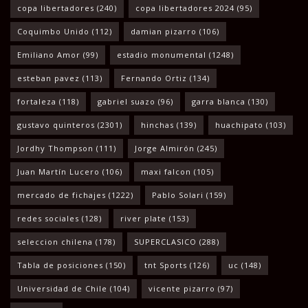
copa libertadores
(240)
copa libertadores 2024
(95)
Coquimbo Unido
(112)
damian pizarro
(106)
Emiliano Amor
(99)
estadio monumental
(1248)
esteban pavez
(113)
Fernando Ortiz
(134)
fortaleza
(118)
gabriel suazo
(96)
garra blanca
(130)
gustavo quinteros
(2301)
hinchas
(139)
huachipato
(103)
Jordhy Thompson
(111)
Jorge Almirón
(245)
Juan Martín Lucero
(106)
maxi falcon
(105)
mercado de fichajes
(1222)
Pablo Solari
(159)
redes sociales
(128)
river plate
(153)
seleccion chilena
(178)
SUPERCLASICO
(288)
Tabla de posiciones
(150)
tnt Sports
(126)
uc
(148)
Universidad de Chile
(104)
vicente pizarro
(97)