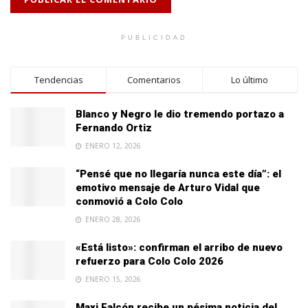
PUBLICIDAD
Tendencias
Comentarios
Lo último
Blanco y Negro le dio tremendo portazo a
Fernando Ortiz
ENERO 12, 2026
“Pensé que no llegaría nunca este día”: el
emotivo mensaje de Arturo Vidal que
conmovió a Colo Colo
ENERO 28, 2026
«Está listo»: confirman el arribo de nuevo
refuerzo para Colo Colo 2026
ENERO 15, 2026
Maxi Falcón recibe un pésima noticia del