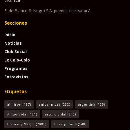
click
acá
El de Blanco & Negro S.A. puedes clickear
acá
.
Secciones
Inicio
Noticias
Club Social
Ex Colo-Colo
Programas
Entrevistas
Etiquetas
almiron
(197)
anibal mosa
(232)
argentina
(105)
Artuo Vidal
(121)
arturo vidal
(240)
blanco y Negro
(2085)
boca juniors
(148)