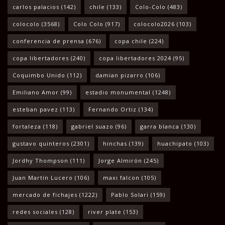
carlos palacios
(142)
chile
(133)
Colo-Colo
(483)
colocolo
(3568)
Colo Colo
(917)
colocolo2026
(103)
conferencia de prensa
(676)
copa chile
(224)
copa libertadores
(240)
copa libertadores 2024
(95)
Coquimbo Unido
(112)
damian pizarro
(106)
Emiliano Amor
(99)
estadio monumental
(1248)
esteban pavez
(113)
Fernando Ortiz
(134)
fortaleza
(118)
gabriel suazo
(96)
garra blanca
(130)
gustavo quinteros
(2301)
hinchas
(139)
huachipato
(103)
Jordhy Thompson
(111)
Jorge Almirón
(245)
Juan Martín Lucero
(106)
maxi falcon
(105)
mercado de fichajes
(1222)
Pablo Solari
(159)
redes sociales
(128)
river plate
(153)