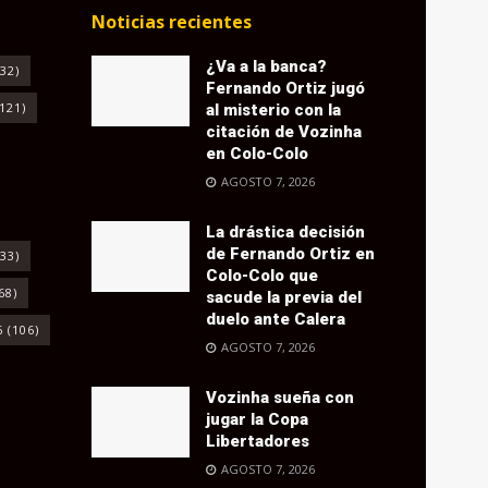
Noticias recientes
¿Va a la banca?
32)
Fernando Ortiz jugó
121)
al misterio con la
citación de Vozinha
en Colo-Colo
AGOSTO 7, 2026
La drástica decisión
de Fernando Ortiz en
33)
Colo-Colo que
68)
sacude la previa del
duelo ante Calera
6
(106)
AGOSTO 7, 2026
Vozinha sueña con
jugar la Copa
Libertadores
AGOSTO 7, 2026