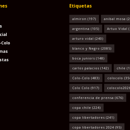
nes
Etiquetas
almiron
(197)
anibal mosa
(2
s
argentina
(105)
Artuo Vidal
(
cial
arturo vidal
(240)
-Colo
blanco y Negro
(2085)
mas
boca juniors
(148)
stas
carlos palacios
(142)
chile
(1
Colo-Colo
(483)
colocolo
(35
Colo Colo
(917)
colocolo202
conferencia de prensa
(676)
copa chile
(224)
copa libertadores
(241)
copa libertadores 2024
(95)