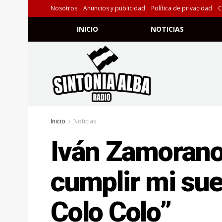
Nosotros
Anuncios y publicidad
Política de privacidad
C
INICIO
NOTICIAS
Inicio
Noticias
Iván Zamorano:
cumplir mi sue
Colo Colo”