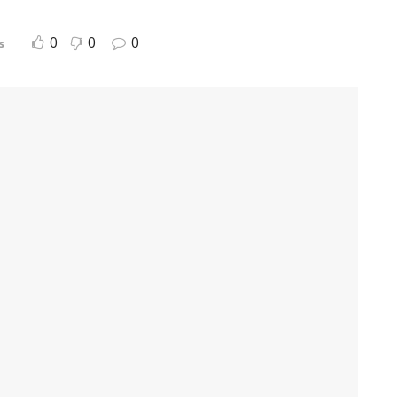
0
0
0
s