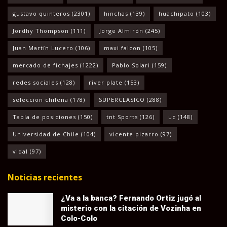
gustavo quinteros
(2301)
hinchas
(139)
huachipato
(103)
Jordhy Thompson
(111)
Jorge Almirón
(245)
Juan Martín Lucero
(106)
maxi falcon
(105)
mercado de fichajes
(1222)
Pablo Solari
(159)
redes sociales
(128)
river plate
(153)
seleccion chilena
(178)
SUPERCLASICO
(288)
Tabla de posiciones
(150)
tnt Sports
(126)
uc
(148)
Universidad de Chile
(104)
vicente pizarro
(97)
vidal
(97)
Noticias recientes
¿Va a la banca? Fernando Ortiz jugó al
misterio con la citación de Vozinha en
Colo-Colo