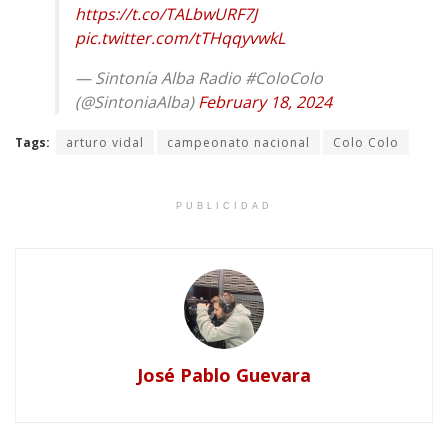
https://t.co/TALbwURF7J
pic.twitter.com/tTHqqyvwkL
— Sintonía Alba Radio #ColoColo
(@SintoniaAlba)
February 18, 2024
Tags:
arturo vidal
campeonato nacional
Colo Colo
PUBLICIDAD
José Pablo Guevara