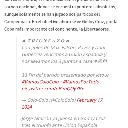
torneo nacional, donde se encuentra punteros absolutos,
aunque solamente se han jugado dos partidos del
Campeonato. En el objetivo ahora se ve Godoy Cruz, por la
Copa más importante del continente, la Libertadores.
🔥 𝐓 𝐑 𝐈 𝐔 𝐍 𝐅 𝐀 𝐙 𝐎 🔥
Con goles de Maxi Falcón, Pavez y Dani
Gutiérrez vencimos a Unión Española y
nos llevamos los 3 puntos a casa 👊🏼🏁
✍🏼 Fin del partido presentado por Jetour
#VamosColoColo
•
#VamosPorTodo
pic.twitter.com/uBimQOyYBx
— Colo-Colo (@ColoColo)
February 17,
2024
Jorge Almirón ya piensa en Godoy Cruz
tras el triunfo ante Unión Española