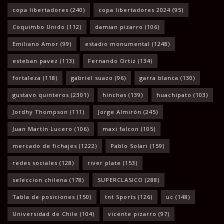
copa libertadores
(240)
copa libertadores 2024
(95)
Coquimbo Unido
(112)
damian pizarro
(106)
Emiliano Amor
(99)
estadio monumental
(1248)
esteban pavez
(113)
Fernando Ortiz
(134)
fortaleza
(118)
gabriel suazo
(96)
garra blanca
(130)
gustavo quinteros
(2301)
hinchas
(139)
huachipato
(103)
Jordhy Thompson
(111)
Jorge Almirón
(245)
Juan Martín Lucero
(106)
maxi falcon
(105)
mercado de fichajes
(1222)
Pablo Solari
(159)
redes sociales
(128)
river plate
(153)
seleccion chilena
(178)
SUPERCLASICO
(288)
Tabla de posiciones
(150)
tnt Sports
(126)
uc
(148)
Universidad de Chile
(104)
vicente pizarro
(97)