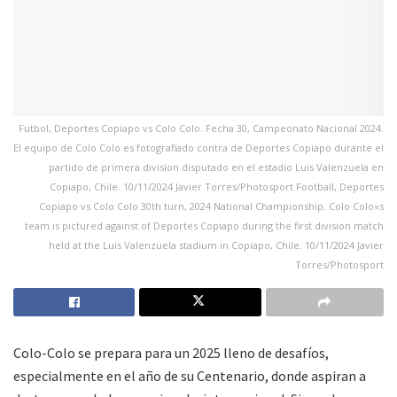
Futbol, Deportes Copiapo vs Colo Colo. Fecha 30, Campeonato Nacional 2024.
El equipo de Colo Colo es fotografiado contra de Deportes Copiapo durante el
partido de primera division disputado en el estadio Luis Valenzuela en
Copiapo, Chile. 10/11/2024 Javier Torres/Photosport Football, Deportes
Copiapo vs Colo Colo 30th turn, 2024 National Championship. Colo Colo«s
team is pictured against of Deportes Copiapo during the first division match
held at the Luis Valenzuela stadium in Copiapo, Chile. 10/11/2024 Javier
Torres/Photosport
Colo-Colo se prepara para un 2025 lleno de desafíos,
especialmente en el año de su Centenario, donde aspiran a