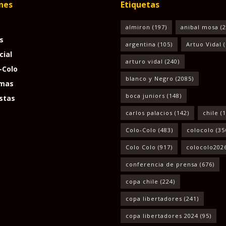
nes
Etiquetas
almiron
(197)
anibal mosa
(2
s
argentina
(105)
Artuo Vidal
(
cial
arturo vidal
(240)
-Colo
blanco y Negro
(2085)
mas
boca juniors
(148)
stas
carlos palacios
(142)
chile
(1
Colo-Colo
(483)
colocolo
(35
Colo Colo
(917)
colocolo202
conferencia de prensa
(676)
copa chile
(224)
copa libertadores
(241)
copa libertadores 2024
(95)