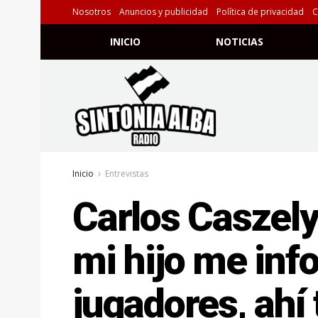
Nosotros
Anuncios y publicidad
Política de privacidad
C
INICIO
NOTICIAS
Inicio
Entrevistas
Carlos Caszely
mi hijo me in
jugadores, ahí