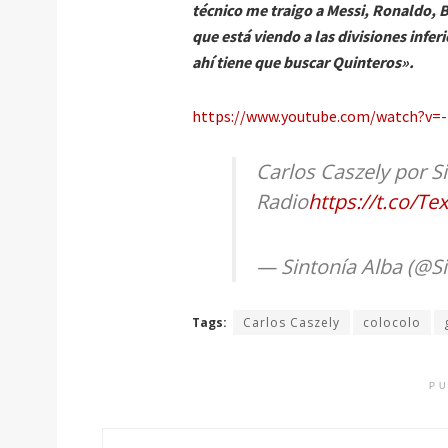
técnico me traigo a Messi, Ronaldo, 
que está viendo a las divisiones infe
ahí tiene que buscar Quinteros».
https://www.youtube.com/watch?v=
Carlos Caszely por S
Radio
https://t.co/T
— Sintonía Alba (@S
Tags:
Carlos Caszely
colocolo
PU