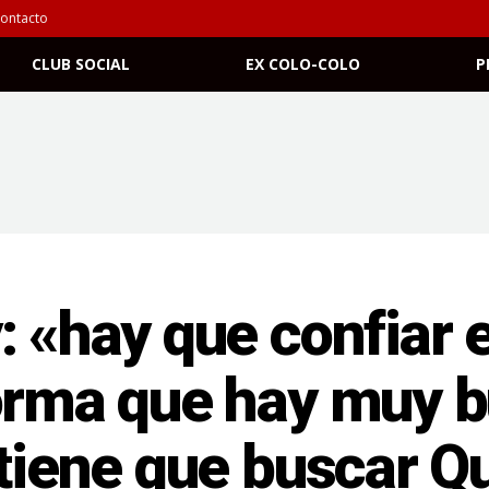
ontacto
CLUB SOCIAL
EX COLO-COLO
P
: «hay que confiar e
forma que hay muy 
 tiene que buscar Q