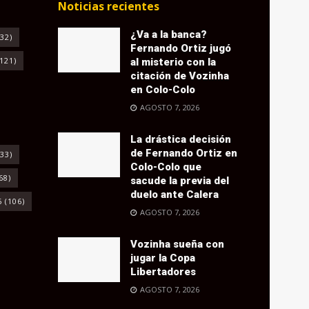
Noticias recientes
¿Va a la banca?
32)
Fernando Ortiz jugó
121)
al misterio con la
citación de Vozinha
en Colo-Colo
AGOSTO 7, 2026
La drástica decisión
de Fernando Ortiz en
33)
Colo-Colo que
68)
sacude la previa del
duelo ante Calera
6
(106)
AGOSTO 7, 2026
Vozinha sueña con
jugar la Copa
Libertadores
AGOSTO 7, 2026