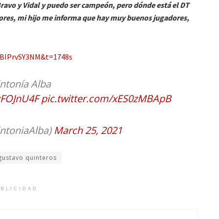
Bravo y Vidal y puedo ser campeón, pero dónde está el DT
riores, mi hijo me informa que hay muy buenos jugadores,
-BIPrvSY3NM&t=1748s
intonía Alba
exFOJnU4F
pic.twitter.com/xES0zMBApB
intoniaAlba)
March 25, 2021
gustavo quinteros
BLICIDAD