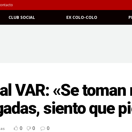
ontacto
CLUB SOCIAL
EX COLO-COLO
P
 al VAR: «Se toman
gadas, siento que p
0
0
0
ias