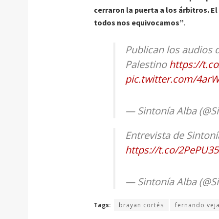
cerraron la puerta a los árbitros. El
todos nos equivocamos”
.
Publican los audios 
Palestino
https://t.
pic.twitter.com/4ar
— Sintonía Alba (@S
Entrevista de Sintoní
https://t.co/2PePU3
— Sintonía Alba (@S
Tags:
brayan cortés
fernando vej