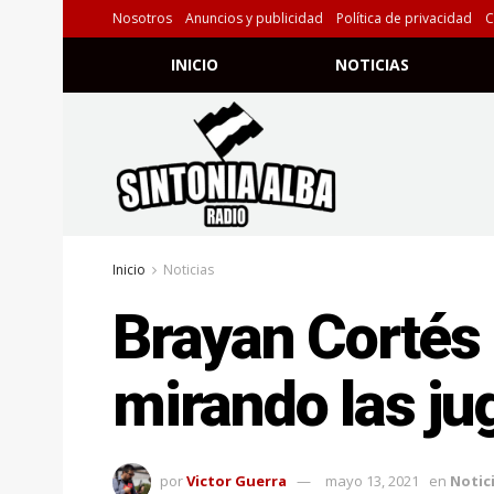
Nosotros
Anuncios y publicidad
Política de privacidad
C
INICIO
NOTICIAS
Inicio
Noticias
Brayan Cortés
mirando las ju
por
Victor Guerra
mayo 13, 2021
en
Notic