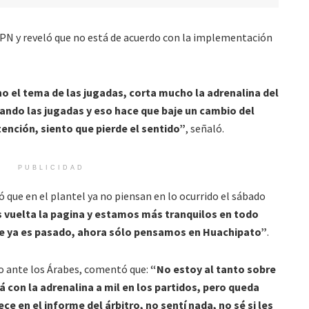
SPN y reveló que no está de acuerdo con la implementación
 el tema de las jugadas, corta mucho la adrenalina del
ndo las jugadas y eso hace que baje un cambio del
tención, siento que pierde el sentido”
, señaló.
PUBLICIDAD
que en el plantel ya no piensan en lo ocurrido el sábado
 vuelta la pagina y estamos más tranquilos en todo
aje ya es pasado, ahora sólo pensamos en Huachipato”
.
lo ante los Árabes, comentó que:
“No estoy al tanto sobre
á con la adrenalina a mil en los partidos, pero queda
ece en el informe del árbitro, no sentí nada, no sé si les