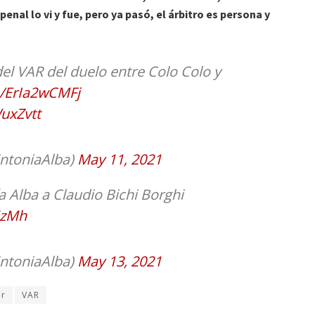
 penal lo vi y fue, pero ya pasó, el árbitro es persona y
del VAR del duelo entre Colo Colo y
co/ErIa2wCMFj
WuxZvtt
intoniaAlba)
May 11, 2021
a Alba a Claudio Bichi Borghi
5zMh
intoniaAlba)
May 13, 2021
ar
VAR