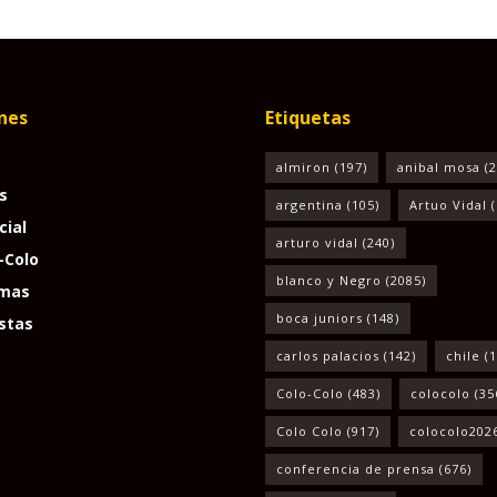
nes
Etiquetas
almiron
(197)
anibal mosa
(2
s
argentina
(105)
Artuo Vidal
(
cial
arturo vidal
(240)
-Colo
blanco y Negro
(2085)
mas
boca juniors
(148)
stas
carlos palacios
(142)
chile
(1
Colo-Colo
(483)
colocolo
(35
Colo Colo
(917)
colocolo202
conferencia de prensa
(676)