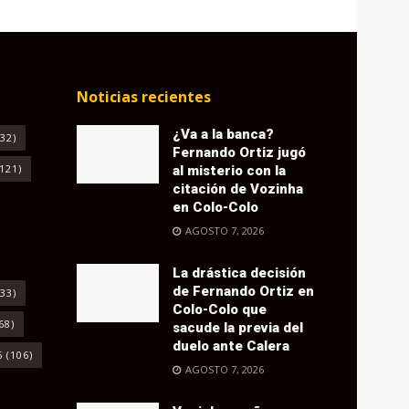
Noticias recientes
¿Va a la banca?
32)
Fernando Ortiz jugó
121)
al misterio con la
citación de Vozinha
en Colo-Colo
AGOSTO 7, 2026
La drástica decisión
de Fernando Ortiz en
33)
Colo-Colo que
68)
sacude la previa del
duelo ante Calera
6
(106)
AGOSTO 7, 2026