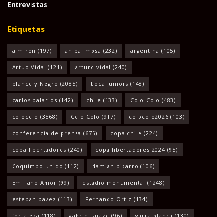
Entrevistas
Etiquetas
almiron
(197)
anibal mosa
(232)
argentina
(105)
Artuo Vidal
(121)
arturo vidal
(240)
blanco y Negro
(2085)
boca juniors
(148)
carlos palacios
(142)
chile
(133)
Colo-Colo
(483)
colocolo
(3568)
Colo Colo
(917)
colocolo2026
(103)
conferencia de prensa
(676)
copa chile
(224)
copa libertadores
(240)
copa libertadores 2024
(95)
Coquimbo Unido
(112)
damian pizarro
(106)
Emiliano Amor
(99)
estadio monumental
(1248)
esteban pavez
(113)
Fernando Ortiz
(134)
fortaleza
(118)
gabriel suazo
(96)
garra blanca
(130)