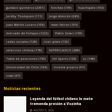
gustavo quinteros
(2301)
hinchas
(139)
huachipato
(103)
Jordhy Thompson
(111)
Jorge Almirón
(245)
Juan Martín Lucero
(106)
maxi falcon
(105)
mercado de fichajes
(1222)
Pablo Solari
(159)
redes sociales
(128)
river plate
(153)
seleccion chilena
(178)
SUPERCLASICO
(288)
Tabla de posiciones
(150)
tnt Sports
(126)
uc
(148)
Universidad de Chile
(104)
vicente pizarro
(97)
vidal
(97)
Noticias recientes
Leyenda del fútbol chileno le mete
tremenda presión a Vozinha
AGOSTO 5, 2026