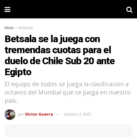
Inicio
Noticias
Betsala se la juega con
tremendas cuotas para el
duelo de Chile Sub 20 ante
Egipto
El equipo de todos se juega la clasificación a
octavos del Mundial que se juega en nuestro
país.
por
Victor Guerra
octubre 3, 2025