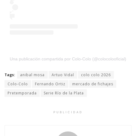
Una publicación compartida por Colo-Colo (@colocolooficial)
Tags:
anibal mosa
Artuo Vidal
colo colo 2026
Colo-Colo
Fernando Ortiz
mercado de fichajes
Pretemporada
Serie Río de la Plata
PUBLICIDAD