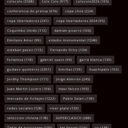
colocolo
(3568)
Colo Colo
(917)
colocolo2026
(105)
conferencia de prensa
(676)
copa chile
(224)
copa libertadores
(241)
copa libertadores 2024
(95)
Coquimbo Unido
(112)
damian pizarro
(106)
Emiliano Amor
(99)
estadio monumental
(1248)
esteban pavez
(113)
Fernando Ortiz
(134)
fortaleza
(118)
gabriel suazo
(96)
garra blanca
(130)
gustavo quinteros
(2301)
hinchas
(139)
huachipato
(103)
Jordhy Thompson
(111)
Jorge Almirón
(245)
Juan Martín Lucero
(106)
maxi falcon
(105)
mercado de fichajes
(1222)
Pablo Solari
(159)
redes sociales
(128)
river plate
(153)
seleccion chilena
(178)
SUPERCLASICO
(288)
Tabla de posiciones
(150)
tnt Sports
(126)
uc
(148)