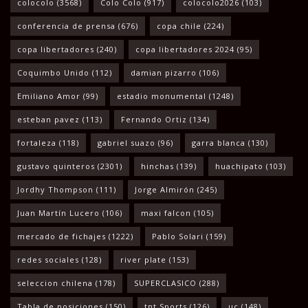
colocolo
(3568)
Colo Colo
(917)
colocolo2026
(103)
conferencia de prensa
(676)
copa chile
(224)
copa libertadores
(240)
copa libertadores 2024
(95)
Coquimbo Unido
(112)
damian pizarro
(106)
Emiliano Amor
(99)
estadio monumental
(1248)
esteban pavez
(113)
Fernando Ortiz
(134)
fortaleza
(118)
gabriel suazo
(96)
garra blanca
(130)
gustavo quinteros
(2301)
hinchas
(139)
huachipato
(103)
Jordhy Thompson
(111)
Jorge Almirón
(245)
Juan Martín Lucero
(106)
maxi falcon
(105)
mercado de fichajes
(1222)
Pablo Solari
(159)
redes sociales
(128)
river plate
(153)
seleccion chilena
(178)
SUPERCLASICO
(288)
Tabla de posiciones
(150)
tnt Sports
(126)
uc
(148)