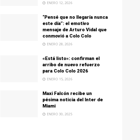
ENERO 12, 2026
“Pensé que no llegaría nunca
este día”: el emotivo
mensaje de Arturo Vidal que
conmovió a Colo Colo
ENERO 28, 2026
«Está listo»: confirman el
arribo de nuevo refuerzo
para Colo Colo 2026
ENERO 15, 2026
Maxi Falcón recibe un
pésima noticia del Inter de
Miami
ENERO 30, 2025