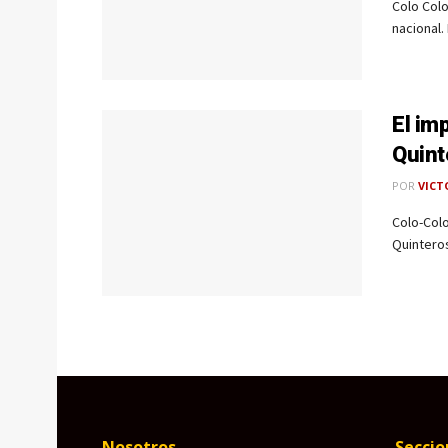
Colo Colo
nacional. 
El im
Quint
POR
VICT
Colo-Colo
Quinteros
Nosotros
Seccio