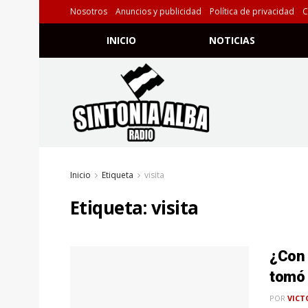
Nosotros
Anuncios y publicidad
Política de privacidad
C
INICIO
NOTICIAS
Inicio
Etiqueta
visita
Etiqueta:
visita
¿Con 
tomó 
POR
VICT