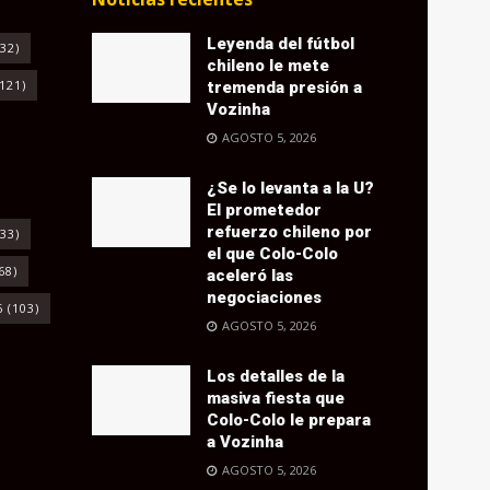
Leyenda del fútbol
32)
chileno le mete
121)
tremenda presión a
Vozinha
AGOSTO 5, 2026
¿Se lo levanta a la U?
El prometedor
refuerzo chileno por
33)
el que Colo-Colo
68)
aceleró las
negociaciones
6
(103)
AGOSTO 5, 2026
Los detalles de la
masiva fiesta que
Colo-Colo le prepara
a Vozinha
AGOSTO 5, 2026