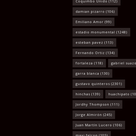
Coquimbo Unido
(112)
damian pizarro
(106)
Emiliano Amor
(99)
estadio monumental
(1248)
esteban pavez
(113)
Fernando Ortiz
(134)
fortaleza
(118)
gabriel suaz
garra blanca
(130)
gustavo quinteros
(2301)
hinchas
(139)
huachipato
(10
Jordhy Thompson
(111)
Jorge Almirón
(245)
Juan Martín Lucero
(106)
maxi falcon
(105)