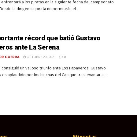
 enfrentará a los piratas en la siguiente fecha del campeonato
Desde la dirigencia pirata no permitirán el ...
portante récord que batió Gustavo
eros ante La Serena
OR GUERRA
OCTUBRE 20, 2021
0
 consiguió un valioso triunfo ante Los Papayeros. Gustavo
 es aplaudido por los hinchas del Cacique tras levantar a ...
nes
Etiquetas