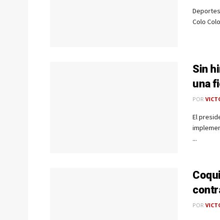
Deportes
Colo Colo
Sin h
una f
POR
VICT
El presid
implement
...
Coqui
contr
POR
VICT