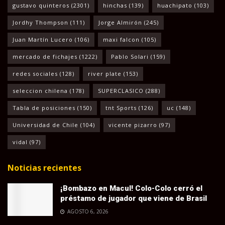
gustavo quinteros
(2301)
hinchas
(139)
huachipato
(103)
Jordhy Thompson
(111)
Jorge Almirón
(245)
Juan Martín Lucero
(106)
maxi falcon
(105)
mercado de fichajes
(1222)
Pablo Solari
(159)
redes sociales
(128)
river plate
(153)
seleccion chilena
(178)
SUPERCLASICO
(288)
Tabla de posiciones
(150)
tnt Sports
(126)
uc
(148)
Universidad de Chile
(104)
vicente pizarro
(97)
vidal
(97)
Noticias recientes
¡Bombazo en Macul! Colo-Colo cerró el
préstamo de jugador que viene de Brasil
AGOSTO 6, 2026