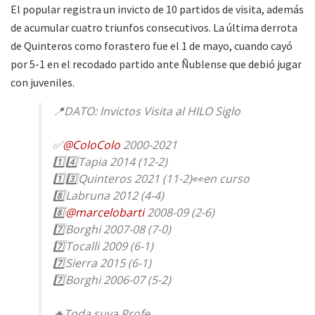
El popular registra un invicto de 10 partidos de visita, además
de acumular cuatro triunfos consecutivos. La última derrota
de Quinteros como forastero fue el 1 de mayo, cuando cayó
por 5-1 en el recodado partido ante Ñublense que debió jugar
con juveniles.
📍DATO: Invictos Visita al HILO Siglo
✅
@ColoColo
2000-2021
1️⃣4️⃣Tapia 2014 (12-2)
1️⃣3️⃣Quinteros 2021 (11-2)👀en curso
8️⃣Labruna 2012 (4-4)
8️⃣
@marcelobarti
2008-09 (2-6)
7️⃣Borghi 2007-08 (7-0)
7️⃣Tocalli 2009 (6-1)
7️⃣Sierra 2015 (6-1)
7️⃣Borghi 2006-07 (5-2)
🔥Toda suya Profe