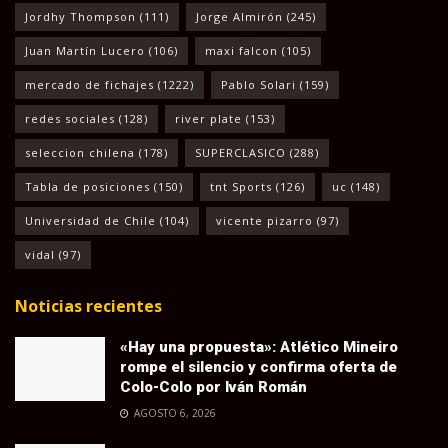
Jordhy Thompson
(111)
Jorge Almirón
(245)
Juan Martín Lucero
(106)
maxi falcon
(105)
mercado de fichajes
(1222)
Pablo Solari
(159)
redes sociales
(128)
river plate
(153)
seleccion chilena
(178)
SUPERCLASICO
(288)
Tabla de posiciones
(150)
tnt Sports
(126)
uc
(148)
Universidad de Chile
(104)
vicente pizarro
(97)
vidal
(97)
Noticias recientes
«Hay una propuesta»: Atlético Mineiro
rompe el silencio y confirma oferta de
Colo-Colo por Iván Román
AGOSTO 6, 2026