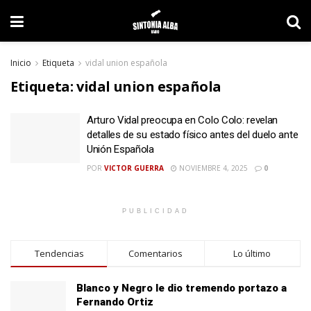
Inicio
Etiqueta
vidal union española
Etiqueta:
vidal union española
Arturo Vidal preocupa en Colo Colo: revelan
detalles de su estado físico antes del duelo ante
Unión Española
POR
VICTOR GUERRA
NOVIEMBRE 4, 2025
0
PUBLICIDAD
Tendencias
Comentarios
Lo último
Blanco y Negro le dio tremendo portazo a
Fernando Ortiz