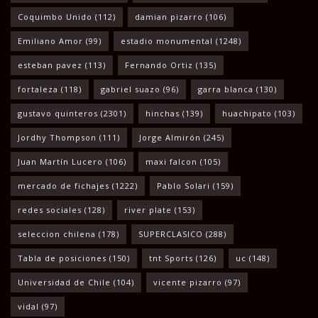
Coquimbo Unido
(112)
damian pizarro
(106)
Emiliano Amor
(99)
estadio monumental
(1248)
esteban pavez
(113)
Fernando Ortiz
(135)
fortaleza
(118)
gabriel suazo
(96)
garra blanca
(130)
gustavo quinteros
(2301)
hinchas
(139)
huachipato
(103)
Jordhy Thompson
(111)
Jorge Almirón
(245)
Juan Martín Lucero
(106)
maxi falcon
(105)
mercado de fichajes
(1222)
Pablo Solari
(159)
redes sociales
(128)
river plate
(153)
seleccion chilena
(178)
SUPERCLASICO
(288)
Tabla de posiciones
(150)
tnt Sports
(126)
uc
(148)
Universidad de Chile
(104)
vicente pizarro
(97)
vidal
(97)