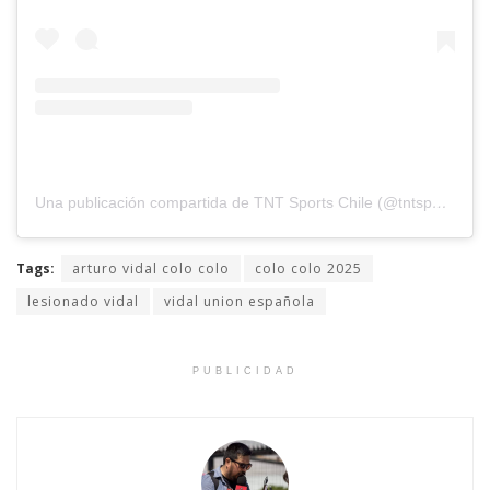
Una publicación compartida de TNT Sports Chile (@tntsportscl)
Tags:
arturo vidal colo colo
colo colo 2025
lesionado vidal
vidal union española
PUBLICIDAD