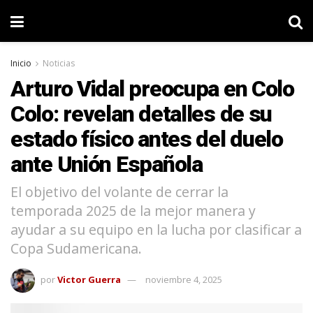
Inicio
Noticias
Arturo Vidal preocupa en Colo
Colo: revelan detalles de su
estado físico antes del duelo
ante Unión Española
El objetivo del volante de cerrar la
temporada 2025 de la mejor manera y
ayudar a su equipo en la lucha por clasificar a
Copa Sudamericana.
por
Victor Guerra
noviembre 4, 2025