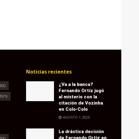
Noticias recientes
¿Va a la banca?
32)
Fernando Ortiz jugó
121)
al misterio con la
citación de Vozinha
en Colo-Colo
AGOSTO 7, 2026
La drástica decisión
de Fernando Ortiz en
33)