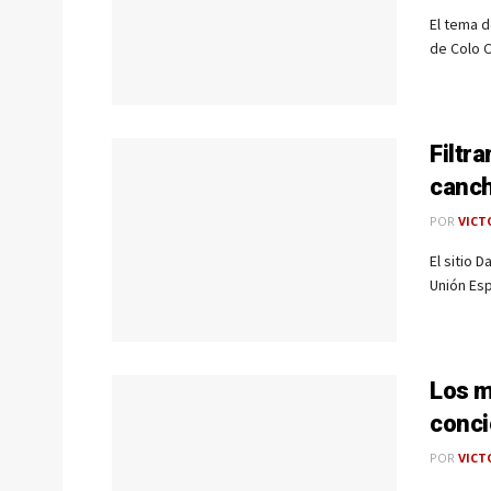
El tema d
de Colo C
Filtr
canch
POR
VICT
El sitio 
Unión Esp
Los m
conci
POR
VICT