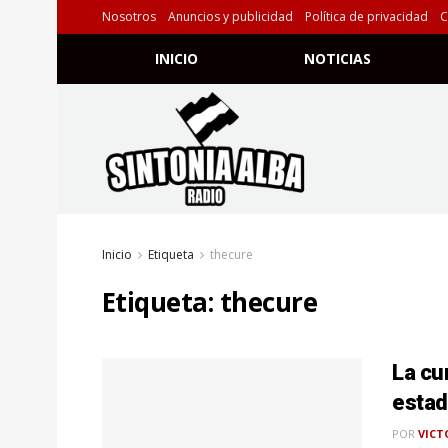
Nosotros
Anuncios y publicidad
Política de privacidad
C
INICIO
NOTICIAS
Inicio
Etiqueta
thecure
Etiqueta:
thecure
La cu
estad
POR
VICT