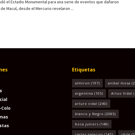
ndó el Estadio Monumental para una serie de eventos que dañaron
 de Macul, desde el Mercurio revelaron ...
nes
Etiquetas
almiron
(197)
anibal mosa
(2
s
argentina
(105)
Artuo Vidal
(
cial
arturo vidal
(240)
-Colo
blanco y Negro
(2085)
mas
boca juniors
(148)
stas
carlos palacios
(142)
chile
(1