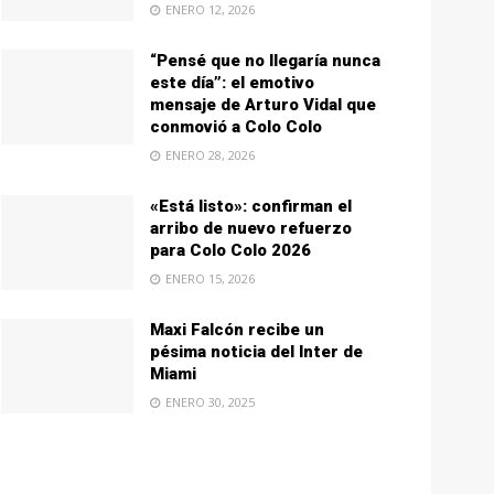
ENERO 12, 2026
“Pensé que no llegaría nunca
este día”: el emotivo
mensaje de Arturo Vidal que
conmovió a Colo Colo
ENERO 28, 2026
«Está listo»: confirman el
arribo de nuevo refuerzo
para Colo Colo 2026
ENERO 15, 2026
Maxi Falcón recibe un
pésima noticia del Inter de
Miami
ENERO 30, 2025