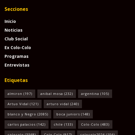
Secciones
Inicio
Noticias
Club Social
Ex Colo-Colo
Programas
Entrevistas
Etiquetas
almiron
(197)
anibal mosa
(232)
argentina
(105)
Artuo Vidal
(121)
arturo vidal
(240)
blanco y Negro
(2085)
boca juniors
(148)
carlos palacios
(142)
chile
(133)
Colo-Colo
(483)
colocolo
(3568)
Colo Colo
(917)
colocolo2026
(106)