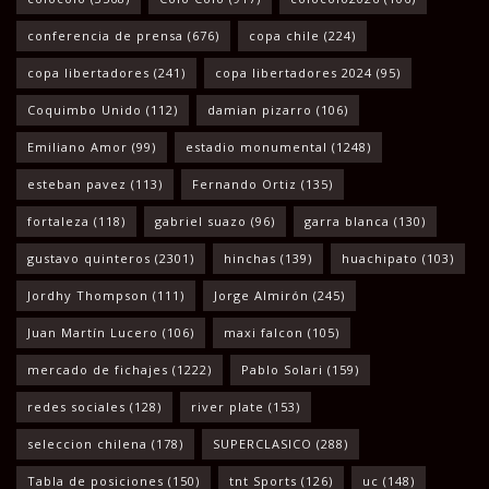
conferencia de prensa
(676)
copa chile
(224)
copa libertadores
(241)
copa libertadores 2024
(95)
Coquimbo Unido
(112)
damian pizarro
(106)
Emiliano Amor
(99)
estadio monumental
(1248)
esteban pavez
(113)
Fernando Ortiz
(135)
fortaleza
(118)
gabriel suazo
(96)
garra blanca
(130)
gustavo quinteros
(2301)
hinchas
(139)
huachipato
(103)
Jordhy Thompson
(111)
Jorge Almirón
(245)
Juan Martín Lucero
(106)
maxi falcon
(105)
mercado de fichajes
(1222)
Pablo Solari
(159)
redes sociales
(128)
river plate
(153)
seleccion chilena
(178)
SUPERCLASICO
(288)
Tabla de posiciones
(150)
tnt Sports
(126)
uc
(148)