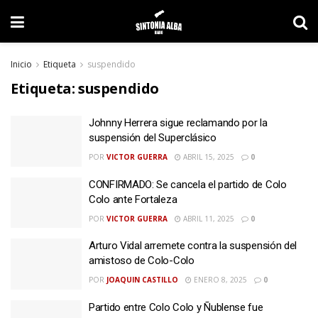
Inicio
Etiqueta
suspendido
Etiqueta:
suspendido
Johnny Herrera sigue reclamando por la
suspensión del Superclásico
POR
VICTOR GUERRA
ABRIL 15, 2025
0
CONFIRMADO: Se cancela el partido de Colo
Colo ante Fortaleza
POR
VICTOR GUERRA
ABRIL 11, 2025
0
Arturo Vidal arremete contra la suspensión del
amistoso de Colo-Colo
POR
JOAQUIN CASTILLO
ENERO 8, 2025
0
Partido entre Colo Colo y Ñublense fue