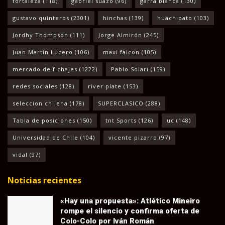
fortaleza
(118)
gabriel suazo
(96)
garra blanca
(130)
gustavo quinteros
(2301)
hinchas
(139)
huachipato
(103)
Jordhy Thompson
(111)
Jorge Almirón
(245)
Juan Martín Lucero
(106)
maxi falcon
(105)
mercado de fichajes
(1222)
Pablo Solari
(159)
redes sociales
(128)
river plate
(153)
seleccion chilena
(178)
SUPERCLASICO
(288)
Tabla de posiciones
(150)
tnt Sports
(126)
uc
(148)
Universidad de Chile
(104)
vicente pizarro
(97)
vidal
(97)
Noticias recientes
«Hay una propuesta»: Atlético Mineiro
rompe el silencio y confirma oferta de
Colo-Colo por Iván Román