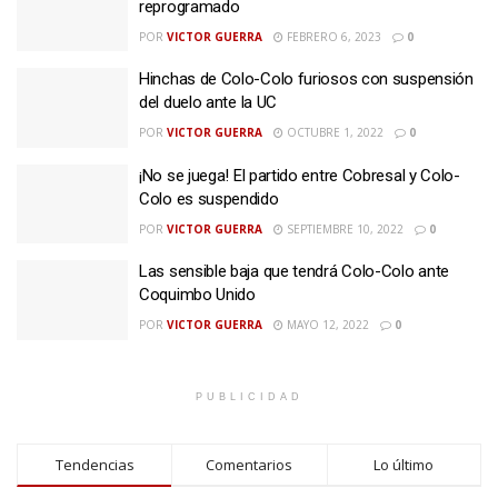
reprogramado
POR
VICTOR GUERRA
FEBRERO 6, 2023
0
Hinchas de Colo-Colo furiosos con suspensión
del duelo ante la UC
POR
VICTOR GUERRA
OCTUBRE 1, 2022
0
¡No se juega! El partido entre Cobresal y Colo-
Colo es suspendido
POR
VICTOR GUERRA
SEPTIEMBRE 10, 2022
0
Las sensible baja que tendrá Colo-Colo ante
Coquimbo Unido
POR
VICTOR GUERRA
MAYO 12, 2022
0
PUBLICIDAD
Tendencias
Comentarios
Lo último