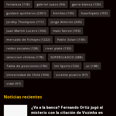
fortaleza
(118)
gabriel suazo
(96)
garra blanca
(130)
gustavo quinteros
(2301)
hinchas
(139)
huachipato
(103)
Jordhy Thompson
(111)
Jorge Almirón
(245)
Juan Martín Lucero
(106)
maxi falcon
(105)
mercado de fichajes
(1222)
Pablo Solari
(159)
redes sociales
(128)
river plate
(153)
seleccion chilena
(178)
SUPERCLASICO
(288)
Tabla de posiciones
(150)
tnt Sports
(126)
uc
(148)
Universidad de Chile
(104)
vicente pizarro
(97)
vidal
(97)
Noticias recientes
¿Va a la banca? Fernando Ortiz jugó al
misterio con la citación de Vozinha en