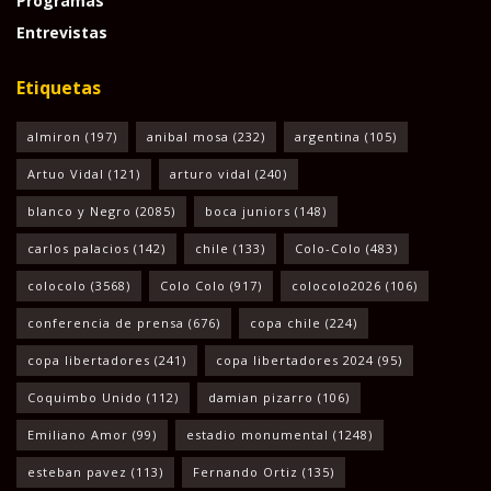
Programas
Entrevistas
Etiquetas
almiron
(197)
anibal mosa
(232)
argentina
(105)
Artuo Vidal
(121)
arturo vidal
(240)
blanco y Negro
(2085)
boca juniors
(148)
carlos palacios
(142)
chile
(133)
Colo-Colo
(483)
colocolo
(3568)
Colo Colo
(917)
colocolo2026
(106)
conferencia de prensa
(676)
copa chile
(224)
copa libertadores
(241)
copa libertadores 2024
(95)
Coquimbo Unido
(112)
damian pizarro
(106)
Emiliano Amor
(99)
estadio monumental
(1248)
esteban pavez
(113)
Fernando Ortiz
(135)