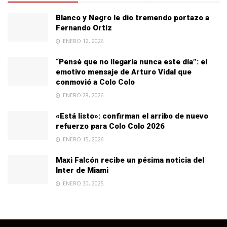
Blanco y Negro le dio tremendo portazo a
Fernando Ortiz
ENERO 12, 2026
“Pensé que no llegaría nunca este día”: el
emotivo mensaje de Arturo Vidal que
conmovió a Colo Colo
ENERO 28, 2026
«Está listo»: confirman el arribo de nuevo
refuerzo para Colo Colo 2026
ENERO 15, 2026
Maxi Falcón recibe un pésima noticia del
Inter de Miami
ENERO 30, 2025