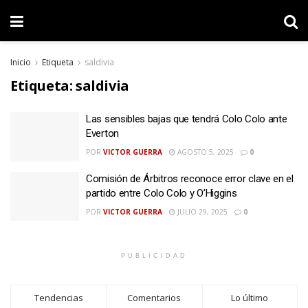
Inicio
Etiqueta
saldivia
Etiqueta:
saldivia
Las sensibles bajas que tendrá Colo Colo ante
Everton
POR
VICTOR GUERRA
AGOSTO 5, 2025
0
Comisión de Árbitros reconoce error clave en el
partido entre Colo Colo y O’Higgins
POR
VICTOR GUERRA
JULIO 29, 2025
0
PUBLICIDAD
Tendencias
Comentarios
Lo último