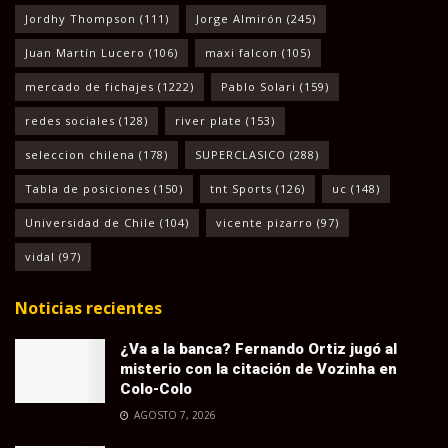
Jordhy Thompson
(111)
Jorge Almirón
(245)
Juan Martín Lucero
(106)
maxi falcon
(105)
mercado de fichajes
(1222)
Pablo Solari
(159)
redes sociales
(128)
river plate
(153)
seleccion chilena
(178)
SUPERCLASICO
(288)
Tabla de posiciones
(150)
tnt Sports
(126)
uc
(148)
Universidad de Chile
(104)
vicente pizarro
(97)
vidal
(97)
Noticias recientes
¿Va a la banca? Fernando Ortiz jugó al
misterio con la citación de Vozinha en
Colo-Colo
AGOSTO 7, 2026