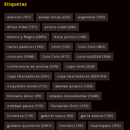
Etiquetas
almiron
(197)
anibal mosa
(232)
argentina
(105)
Artuo Vidal
(121)
arturo vidal
(240)
blanco y Negro
(2085)
boca juniors
(148)
carlos palacios
(142)
chile
(133)
Colo-Colo
(483)
colocolo
(3568)
Colo Colo
(917)
colocolo2026
(106)
conferencia de prensa
(676)
copa chile
(224)
copa libertadores
(241)
copa libertadores 2024
(95)
Coquimbo Unido
(112)
damian pizarro
(106)
Emiliano Amor
(99)
estadio monumental
(1248)
esteban pavez
(113)
Fernando Ortiz
(135)
fortaleza
(118)
gabriel suazo
(96)
garra blanca
(130)
gustavo quinteros
(2301)
hinchas
(139)
huachipato
(103)