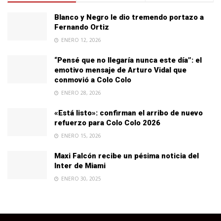
Blanco y Negro le dio tremendo portazo a
Fernando Ortiz
ENERO 12, 2026
“Pensé que no llegaría nunca este día”: el
emotivo mensaje de Arturo Vidal que
conmovió a Colo Colo
ENERO 28, 2026
«Está listo»: confirman el arribo de nuevo
refuerzo para Colo Colo 2026
ENERO 15, 2026
Maxi Falcón recibe un pésima noticia del
Inter de Miami
ENERO 30, 2025