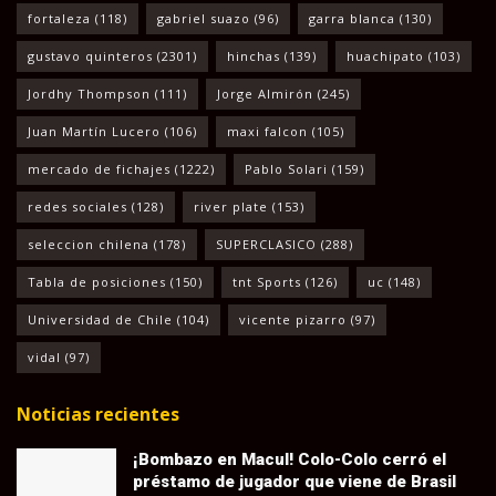
fortaleza
(118)
gabriel suazo
(96)
garra blanca
(130)
gustavo quinteros
(2301)
hinchas
(139)
huachipato
(103)
Jordhy Thompson
(111)
Jorge Almirón
(245)
Juan Martín Lucero
(106)
maxi falcon
(105)
mercado de fichajes
(1222)
Pablo Solari
(159)
redes sociales
(128)
river plate
(153)
seleccion chilena
(178)
SUPERCLASICO
(288)
Tabla de posiciones
(150)
tnt Sports
(126)
uc
(148)
Universidad de Chile
(104)
vicente pizarro
(97)
vidal
(97)
Noticias recientes
¡Bombazo en Macul! Colo-Colo cerró el
préstamo de jugador que viene de Brasil