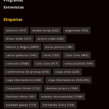
Programas
Entrevistas
Etiquetas
almiron
(197)
anibal mosa
(232)
argentina
(105)
Artuo Vidal
(121)
arturo vidal
(240)
blanco y Negro
(2085)
boca juniors
(148)
carlos palacios
(142)
chile
(133)
Colo-Colo
(483)
colocolo
(3568)
Colo Colo
(917)
colocolo2026
(104)
conferencia de prensa
(676)
copa chile
(224)
copa libertadores
(240)
copa libertadores 2024
(95)
Coquimbo Unido
(112)
damian pizarro
(106)
Emiliano Amor
(99)
estadio monumental
(1248)
esteban pavez
(113)
Fernando Ortiz
(134)