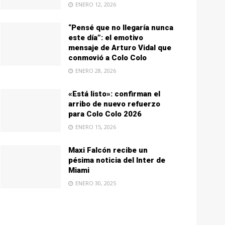
ENERO 12, 2026
“Pensé que no llegaría nunca
este día”: el emotivo
mensaje de Arturo Vidal que
conmovió a Colo Colo
ENERO 28, 2026
«Está listo»: confirman el
arribo de nuevo refuerzo
para Colo Colo 2026
ENERO 15, 2026
Maxi Falcón recibe un
pésima noticia del Inter de
Miami
ENERO 30, 2025