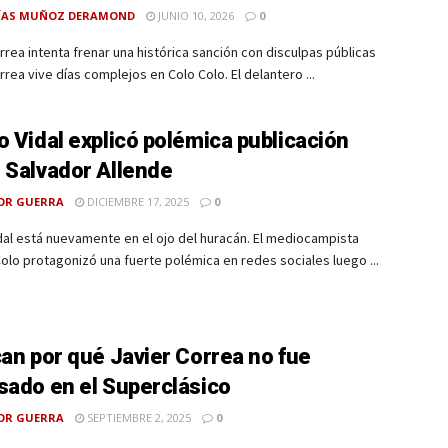
ÍAS MUÑOZ DERAMOND
JUNIO 10, 2026
0
rrea intenta frenar una histórica sanción con disculpas públicas
rrea vive días complejos en Colo Colo. El delantero ...
o Vidal explicó polémica publicación
 Salvador Allende
OR GUERRA
DICIEMBRE 17, 2025
0
dal está nuevamente en el ojo del huracán. El mediocampista
olo protagonizó una fuerte polémica en redes sociales luego ...
can por qué Javier Correa no fue
sado en el Superclásico
OR GUERRA
SEPTIEMBRE 2, 2025
0