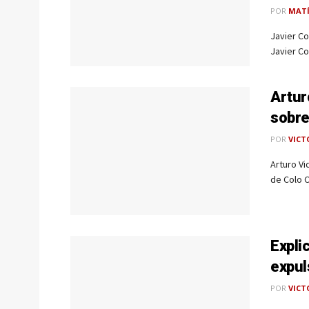
POR
MAT
Javier Co
Javier Co
Artur
sobre
POR
VICT
Arturo Vi
de Colo C
Expli
expul
POR
VICT