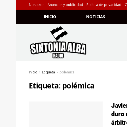
Nosotros
Anuncios y publicidad
Política de privacidad
C
INICIO
NOTICIAS
Inicio
Etiqueta
polémica
Etiqueta:
polémica
Javie
duro 
árbit