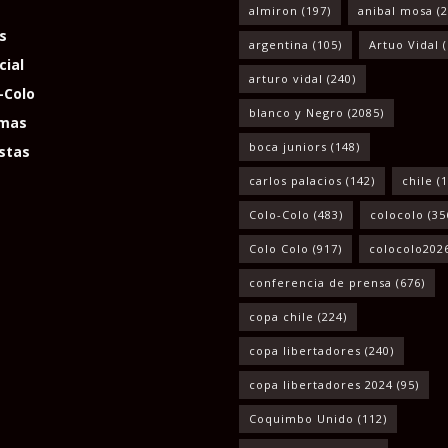
almiron
(197)
anibal mosa
(2
s
argentina
(105)
Artuo Vidal
(
cial
arturo vidal
(240)
-Colo
blanco y Negro
(2085)
mas
boca juniors
(148)
stas
carlos palacios
(142)
chile
(1
Colo-Colo
(483)
colocolo
(35
Colo Colo
(917)
colocolo202
conferencia de prensa
(676)
copa chile
(224)
copa libertadores
(240)
copa libertadores 2024
(95)
Coquimbo Unido
(112)