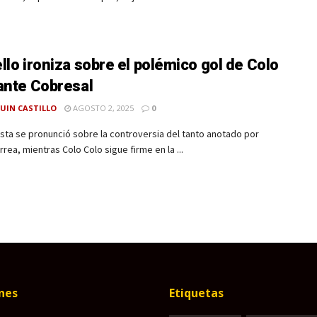
llo ironiza sobre el polémico gol de Colo
ante Cobresal
UIN CASTILLO
AGOSTO 2, 2025
0
ista se pronunció sobre la controversia del tanto anotado por
rrea, mientras Colo Colo sigue firme en la ...
nes
Etiquetas