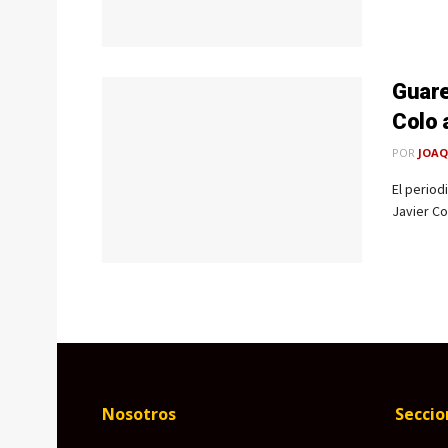
Guare
Colo 
POR
JOAQ
El period
Javier Co
Nosotros
Seccio