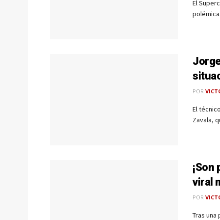
El Superc
polémica.
Jorge
situa
POR
VICT
El técnic
Zavala, q
¡Son 
viral
POR
VICT
Tras una 