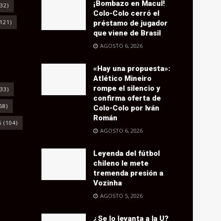
¡Bombazo en Macul!
32)
Colo-Colo cerró el
121)
préstamo de jugador
que viene de Brasil
AGOSTO 6, 2026
«Hay una propuesta»:
Atlético Mineiro
rompe el silencio y
33)
confirma oferta de
68)
Colo-Colo por Iván
Román
6
(104)
AGOSTO 6, 2026
Leyenda del fútbol
chileno le mete
tremenda presión a
Vozinha
AGOSTO 5, 2026
¿Se lo levanta a la U?