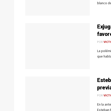
blanco de
Exjug
favor
POR
VICT
La polémi
que habla
Esteb
previ
POR
VICT
En la ant
Esteban P