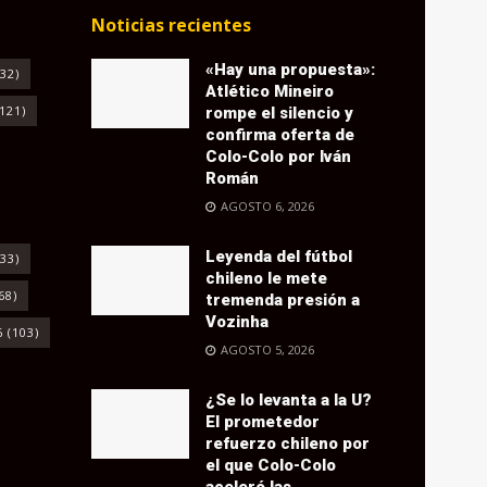
Noticias recientes
«Hay una propuesta»:
32)
Atlético Mineiro
121)
rompe el silencio y
confirma oferta de
Colo-Colo por Iván
Román
AGOSTO 6, 2026
Leyenda del fútbol
33)
chileno le mete
68)
tremenda presión a
Vozinha
6
(103)
AGOSTO 5, 2026
¿Se lo levanta a la U?
El prometedor
refuerzo chileno por
el que Colo-Colo
aceleró las