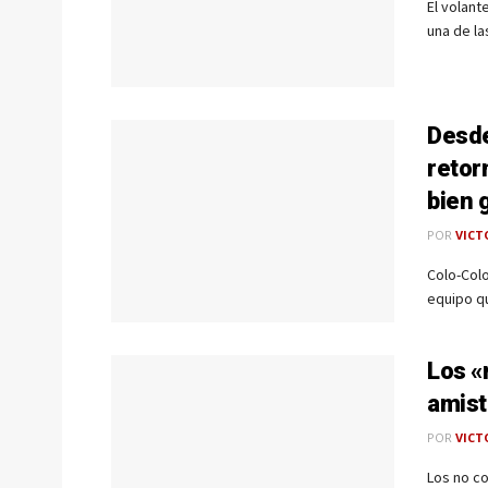
El volant
una de las
Desde
retor
bien 
POR
VICT
Colo-Colo
equipo qu
Los «
amist
POR
VICT
Los no co