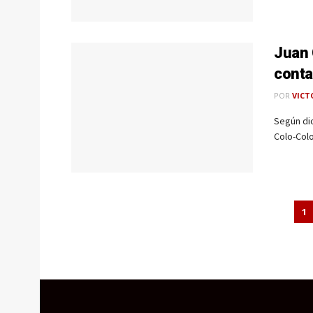
Juan 
conta
POR
VICT
Según di
Colo-Colo
1