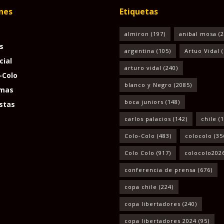
nes
Etiquetas
almiron
(197)
anibal mosa
(2
s
argentina
(105)
Artuo Vidal
(
cial
arturo vidal
(240)
-Colo
blanco y Negro
(2085)
mas
boca juniors
(148)
stas
carlos palacios
(142)
chile
(1
Colo-Colo
(483)
colocolo
(35
Colo Colo
(917)
colocolo202
conferencia de prensa
(676)
copa chile
(224)
copa libertadores
(240)
copa libertadores 2024
(95)