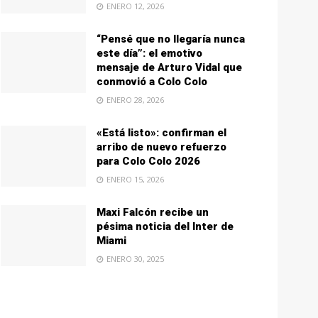
ENERO 12, 2026
“Pensé que no llegaría nunca
este día”: el emotivo
mensaje de Arturo Vidal que
conmovió a Colo Colo
ENERO 28, 2026
«Está listo»: confirman el
arribo de nuevo refuerzo
para Colo Colo 2026
ENERO 15, 2026
Maxi Falcón recibe un
pésima noticia del Inter de
Miami
ENERO 30, 2025