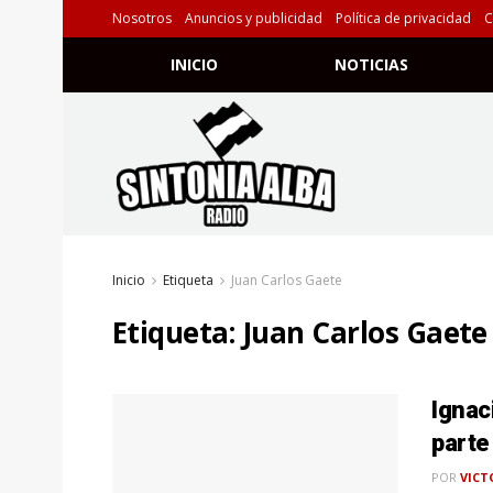
Nosotros
Anuncios y publicidad
Política de privacidad
C
INICIO
NOTICIAS
Inicio
Etiqueta
Juan Carlos Gaete
Etiqueta:
Juan Carlos Gaete
Ignac
parte
POR
VICT