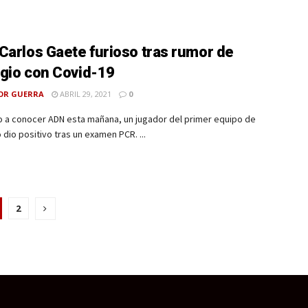
Carlos Gaete furioso tras rumor de
gio con Covid-19
OR GUERRA
ABRIL 29, 2021
0
o a conocer ADN esta mañana, un jugador del primer equipo de
 dio positivo tras un examen PCR. ...
2