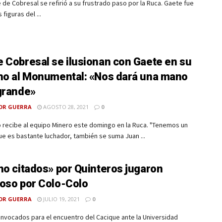
e de Cobresal se refirió a su frustrado paso por la Ruca. Gaete fue
 figuras del ...
 Cobresal se ilusionan con Gaete en su
no al Monumental: «Nos dará una mano
grande»
OR GUERRA
AGOSTO 28, 2021
0
 recibe al equipo Minero este domingo en la Ruca. "Tenemos un
e es bastante luchador, también se suma Juan ...
no citados» por Quinteros jugaron
oso por Colo-Colo
OR GUERRA
JULIO 19, 2021
0
nvocados para el encuentro del Cacique ante la Universidad