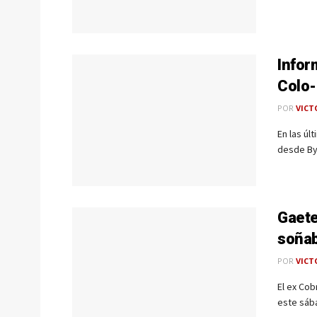
Infor
Colo-
POR
VICT
En las úl
desde ByN
Gaete
soñab
POR
VICT
El ex Cob
este sába