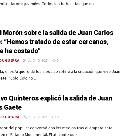
enfrentaron a juveniles. Todos los futbolistas que no ...
l Morón sobre la salida de Juan Carlos
: “Hemos tratado de estar cercanos,
le ha costado”
OR GUERRA
JULIO 15, 2021
0
a, el ex Arquero de los albos se refirió a la situación que vive Juan
ete. “Colo Colo no ...
vo Quinteros explicó la salida de Juan
s Gaete
OR GUERRA
JULIO 12, 2021
0
ador del popular conversó con los medios tras el empate ante
 en el Estadio Monumental. El atacante que ...