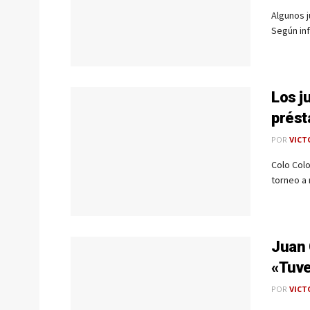
Algunos j
Según inf
Los j
prés
POR
VICT
Colo Colo
torneo a 
Juan 
«Tuve
POR
VICT