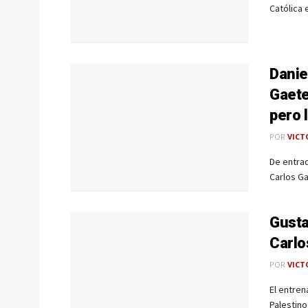
Católica 
Danie
Gaete
pero 
POR
VICT
De entrad
Carlos Ga
Gusta
Carlo
POR
VICT
El entren
Palestino