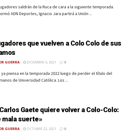
ugadores saldrán de la Ruca de cara a la siguiente temporada.
ormó ADN Deportes, Ignacio Jara partirá a Unión ...
ugadores que vuelven a Colo Colo de sus
tamos
OR GUERRA
DICIEMBRE 6, 2021
0
 ya piensa en la temporada 2022 luego de perder el título del
manos de Universidad Católica. Los ...
Carlos Gaete quiere volver a Colo-Colo:
 mala suerte»
OR GUERRA
OCTUBRE 22, 2021
0