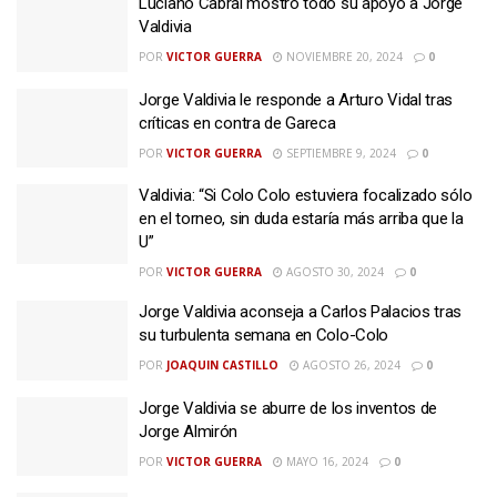
Luciano Cabral mostró todo su apoyo a Jorge
Valdivia
POR
VICTOR GUERRA
NOVIEMBRE 20, 2024
0
Jorge Valdivia le responde a Arturo Vidal tras
críticas en contra de Gareca
POR
VICTOR GUERRA
SEPTIEMBRE 9, 2024
0
Valdivia: “Si Colo Colo estuviera focalizado sólo
en el torneo, sin duda estaría más arriba que la
U”
POR
VICTOR GUERRA
AGOSTO 30, 2024
0
Jorge Valdivia aconseja a Carlos Palacios tras
su turbulenta semana en Colo-Colo
POR
JOAQUIN CASTILLO
AGOSTO 26, 2024
0
Jorge Valdivia se aburre de los inventos de
Jorge Almirón
POR
VICTOR GUERRA
MAYO 16, 2024
0