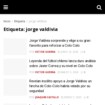
Inicio
Etiqueta
jorge valdivia
Etiqueta:
jorge valdivia
Jorge Valdivia sorprende y elige a su gran
favorito para reforzar a Colo Colo
POR
VICTOR GUERRA
JUNIO 16, 2026
0
Leyenda del fútbol chileno lanza duro análisis
sobre Javier Correa y su nivel en Colo Colo
POR
VICTOR GUERRA
MARZO 5, 2026
0
Revelan insólito apoyo a Jorge Valdivia: un
hincha de Colo-Colo habría velado por su
seguridad
POR
JOAQUIN CASTILLO
ENERO 7, 2025
0