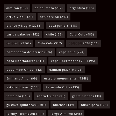
almiron
(197)
anibal mosa
(232)
argentina
(105)
Artuo Vidal
(121)
arturo vidal
(240)
blanco y Negro
(2085)
boca juniors
(148)
carlos palacios
(142)
chile
(133)
Colo-Colo
(483)
colocolo
(3568)
Colo Colo
(917)
colocolo2026
(106)
conferencia de prensa
(676)
copa chile
(224)
copa libertadores
(241)
copa libertadores 2024
(95)
Coquimbo Unido
(112)
damian pizarro
(106)
Emiliano Amor
(99)
estadio monumental
(1248)
esteban pavez
(113)
Fernando Ortiz
(135)
fortaleza
(118)
gabriel suazo
(96)
garra blanca
(130)
gustavo quinteros
(2301)
hinchas
(139)
huachipato
(103)
Jordhy Thompson
(111)
Jorge Almirón
(245)