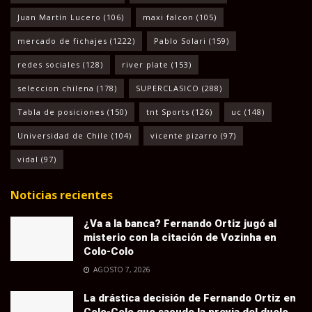
Juan Martín Lucero
(106)
maxi falcon
(105)
mercado de fichajes
(1222)
Pablo Solari
(159)
redes sociales
(128)
river plate
(153)
seleccion chilena
(178)
SUPERCLASICO
(288)
Tabla de posiciones
(150)
tnt Sports
(126)
uc
(148)
Universidad de Chile
(104)
vicente pizarro
(97)
vidal
(97)
Noticias recientes
¿Va a la banca? Fernando Ortiz jugó al
misterio con la citación de Vozinha en
Colo-Colo
AGOSTO 7, 2026
La drástica decisión de Fernando Ortiz en