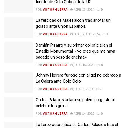
triunfo de Colo Colo ante la UC
POR
VICTOR GUERRA
ABRIL 20, 2024
0
La felicidad de Maxi Falcón tras anotar un
golazo ante Unión Española
POR
VICTOR GUERRA
FEBRERO 18, 2024
0
Damián Pizarro y su primer gol oficial en el
Estadio Monumental: «No creo que me haya
sacado un peso de encima»
POR
VICTOR GUERRA
JULIO 16, 2023
0
Johnny Herrera furioso con el gol no cobrado a
La Calera ante Colo Colo
POR
VICTOR GUERRA
JULIO 4, 2023
0
Carlos Palacios aclara su polémico gesto al
celebrar los goles
POR
VICTOR GUERRA
ABRIL 24, 2023
0
La feroz autocrítica de Carlos Palacios tras el