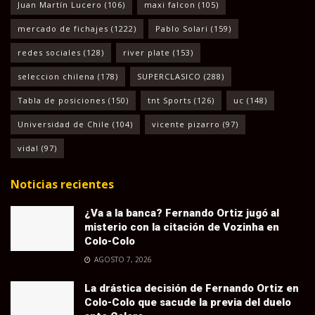
Juan Martín Lucero
(106)
maxi falcon
(105)
mercado de fichajes
(1222)
Pablo Solari
(159)
redes sociales
(128)
river plate
(153)
seleccion chilena
(178)
SUPERCLASICO
(288)
Tabla de posiciones
(150)
tnt Sports
(126)
uc
(148)
Universidad de Chile
(104)
vicente pizarro
(97)
vidal
(97)
Noticias recientes
¿Va a la banca? Fernando Ortiz jugó al
misterio con la citación de Vozinha en
Colo-Colo
AGOSTO 7, 2026
La drástica decisión de Fernando Ortiz en
Colo-Colo que sacude la previa del duelo