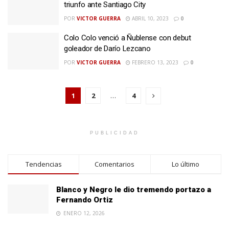
triunfo ante Santiago City
POR
VICTOR GUERRA
ABRIL 10, 2023
0
Colo Colo venció a Ñublense con debut
goleador de Darío Lezcano
POR
VICTOR GUERRA
FEBRERO 13, 2023
0
1
2
…
4
PUBLICIDAD
Tendencias
Comentarios
Lo último
Blanco y Negro le dio tremendo portazo a
Fernando Ortiz
ENERO 12, 2026