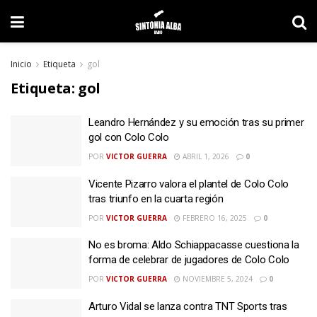
Inicio
Etiqueta
gol
Etiqueta:
gol
Leandro Hernández y su emoción tras su primer
gol con Colo Colo
POR
VICTOR GUERRA
ABRIL 1, 2026
0
Vicente Pizarro valora el plantel de Colo Colo
tras triunfo en la cuarta región
POR
VICTOR GUERRA
FEBRERO 16, 2025
0
No es broma: Aldo Schiappacasse cuestiona la
forma de celebrar de jugadores de Colo Colo
POR
VICTOR GUERRA
NOVIEMBRE 5, 2024
0
Arturo Vidal se lanza contra TNT Sports tras