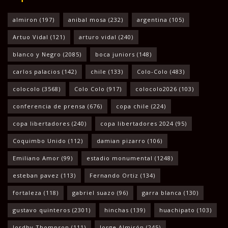
almiron
(197)
anibal mosa
(232)
argentina
(105)
Artuo Vidal
(121)
arturo vidal
(240)
blanco y Negro
(2085)
boca juniors
(148)
carlos palacios
(142)
chile
(133)
Colo-Colo
(483)
colocolo
(3568)
Colo Colo
(917)
colocolo2026
(103)
conferencia de prensa
(676)
copa chile
(224)
copa libertadores
(240)
copa libertadores 2024
(95)
Coquimbo Unido
(112)
damian pizarro
(106)
Emiliano Amor
(99)
estadio monumental
(1248)
esteban pavez
(113)
Fernando Ortiz
(134)
fortaleza
(118)
gabriel suazo
(96)
garra blanca
(130)
gustavo quinteros
(2301)
hinchas
(139)
huachipato
(103)
Jordhy Thompson
(111)
Jorge Almirón
(245)