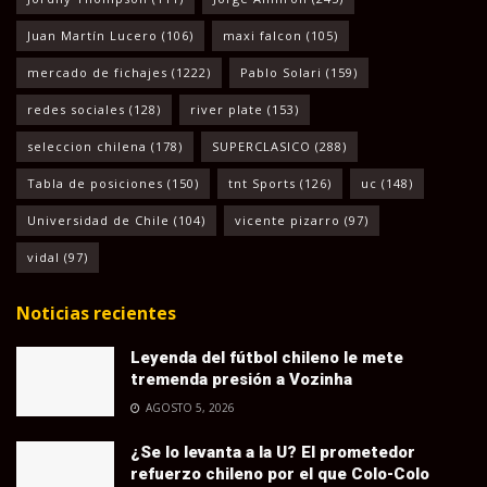
Juan Martín Lucero
(106)
maxi falcon
(105)
mercado de fichajes
(1222)
Pablo Solari
(159)
redes sociales
(128)
river plate
(153)
seleccion chilena
(178)
SUPERCLASICO
(288)
Tabla de posiciones
(150)
tnt Sports
(126)
uc
(148)
Universidad de Chile
(104)
vicente pizarro
(97)
vidal
(97)
Noticias recientes
Leyenda del fútbol chileno le mete
tremenda presión a Vozinha
AGOSTO 5, 2026
¿Se lo levanta a la U? El prometedor
refuerzo chileno por el que Colo-Colo