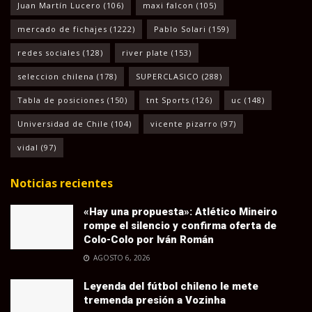
Juan Martín Lucero
(106)
maxi falcon
(105)
mercado de fichajes
(1222)
Pablo Solari
(159)
redes sociales
(128)
river plate
(153)
seleccion chilena
(178)
SUPERCLASICO
(288)
Tabla de posiciones
(150)
tnt Sports
(126)
uc
(148)
Universidad de Chile
(104)
vicente pizarro
(97)
vidal
(97)
Noticias recientes
«Hay una propuesta»: Atlético Mineiro
rompe el silencio y confirma oferta de
Colo-Colo por Iván Román
AGOSTO 6, 2026
Leyenda del fútbol chileno le mete
tremenda presión a Vozinha