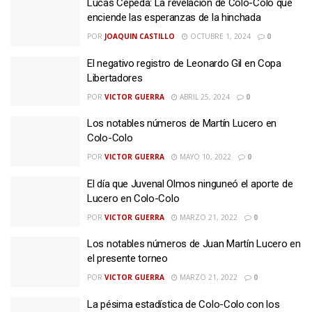
Lucas Cepeda: La revelación de Colo-Colo que
enciende las esperanzas de la hinchada
POR
JOAQUIN CASTILLO
OCTUBRE 1, 2024
0
El negativo registro de Leonardo Gil en Copa
Libertadores
POR
VICTOR GUERRA
ABRIL 25, 2024
0
Los notables números de Martín Lucero en
Colo-Colo
POR
VICTOR GUERRA
MAYO 10, 2022
0
El día que Juvenal Olmos ninguneó el aporte de
Lucero en Colo-Colo
POR
VICTOR GUERRA
MARZO 21, 2022
0
Los notables números de Juan Martín Lucero en
el presente torneo
POR
VICTOR GUERRA
MARZO 21, 2022
0
La pésima estadística de Colo-Colo con los