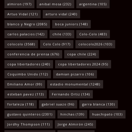
almiron
(197)
anibal mosa
(232)
argentina
(105)
Artuo Vidal
(121)
arturo vidal
(240)
blanco y Negro
(2085)
boca juniors
(148)
carlos palacios
(142)
chile
(133)
Colo-Colo
(483)
colocolo
(3568)
Colo Colo
(917)
colocolo2026
(103)
conferencia de prensa
(676)
copa chile
(224)
copa libertadores
(240)
copa libertadores 2024
(95)
Coquimbo Unido
(112)
damian pizarro
(106)
Emiliano Amor
(99)
estadio monumental
(1248)
esteban pavez
(113)
Fernando Ortiz
(134)
fortaleza
(118)
gabriel suazo
(96)
garra blanca
(130)
gustavo quinteros
(2301)
hinchas
(139)
huachipato
(103)
Jordhy Thompson
(111)
Jorge Almirón
(245)