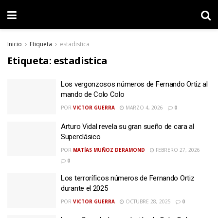
Inicio
Etiqueta
estadistica
Etiqueta:
estadistica
Los vergonzosos números de Fernando Ortiz al
mando de Colo Colo
POR
VICTOR GUERRA
MARZO 4, 2026
0
Arturo Vidal revela su gran sueño de cara al
Superclásico
POR
MATÍAS MUÑOZ DERAMOND
FEBRERO 27, 2026
0
Los terroríficos números de Fernando Ortiz
durante el 2025
POR
VICTOR GUERRA
OCTUBRE 28, 2025
0