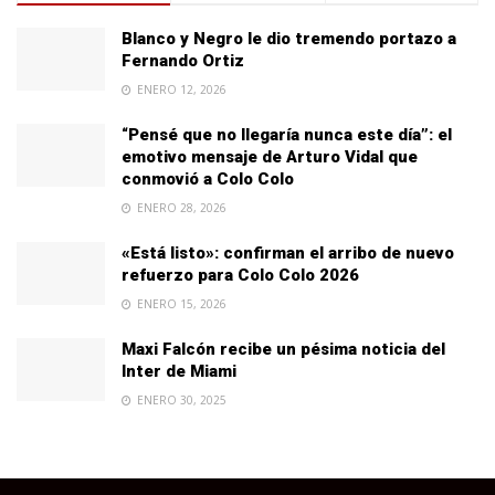
Blanco y Negro le dio tremendo portazo a
Fernando Ortiz
ENERO 12, 2026
“Pensé que no llegaría nunca este día”: el
emotivo mensaje de Arturo Vidal que
conmovió a Colo Colo
ENERO 28, 2026
«Está listo»: confirman el arribo de nuevo
refuerzo para Colo Colo 2026
ENERO 15, 2026
Maxi Falcón recibe un pésima noticia del
Inter de Miami
ENERO 30, 2025