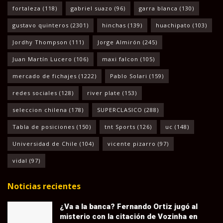
fortaleza
(118)
gabriel suazo
(96)
garra blanca
(130)
gustavo quinteros
(2301)
hinchas
(139)
huachipato
(103)
Jordhy Thompson
(111)
Jorge Almirón
(245)
Juan Martín Lucero
(106)
maxi falcon
(105)
mercado de fichajes
(1222)
Pablo Solari
(159)
redes sociales
(128)
river plate
(153)
seleccion chilena
(178)
SUPERCLASICO
(288)
Tabla de posiciones
(150)
tnt Sports
(126)
uc
(148)
Universidad de Chile
(104)
vicente pizarro
(97)
vidal
(97)
Noticias recientes
¿Va a la banca? Fernando Ortiz jugó al
misterio con la citación de Vozinha en