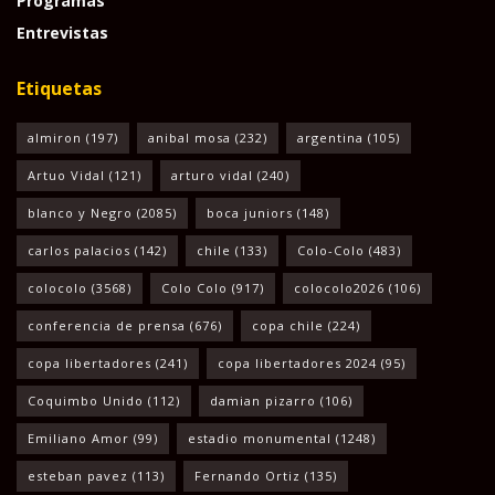
Programas
Entrevistas
Etiquetas
almiron
(197)
anibal mosa
(232)
argentina
(105)
Artuo Vidal
(121)
arturo vidal
(240)
blanco y Negro
(2085)
boca juniors
(148)
carlos palacios
(142)
chile
(133)
Colo-Colo
(483)
colocolo
(3568)
Colo Colo
(917)
colocolo2026
(106)
conferencia de prensa
(676)
copa chile
(224)
copa libertadores
(241)
copa libertadores 2024
(95)
Coquimbo Unido
(112)
damian pizarro
(106)
Emiliano Amor
(99)
estadio monumental
(1248)
esteban pavez
(113)
Fernando Ortiz
(135)