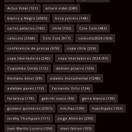
Artuo Vidal
(121)
arturo vidal
(240)
blanco y Negro
(2085)
boca juniors
(148)
carlos palacios
(142)
chile
(133)
Colo-Colo
(483)
colocolo
(3568)
Colo Colo
(917)
colocolo2026
(104)
conferencia de prensa
(676)
copa chile
(224)
copa libertadores
(240)
copa libertadores 2024
(95)
Coquimbo Unido
(112)
damian pizarro
(106)
Emiliano Amor
(99)
estadio monumental
(1248)
esteban pavez
(113)
Fernando Ortiz
(134)
fortaleza
(118)
gabriel suazo
(96)
garra blanca
(130)
gustavo quinteros
(2301)
hinchas
(139)
huachipato
(103)
Jordhy Thompson
(111)
Jorge Almirón
(245)
Juan Martín Lucero
(106)
maxi falcon
(105)