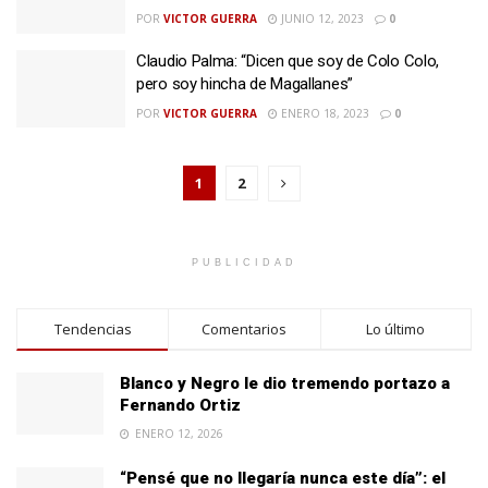
POR
VICTOR GUERRA
JUNIO 12, 2023
0
Claudio Palma: “Dicen que soy de Colo Colo,
pero soy hincha de Magallanes”
POR
VICTOR GUERRA
ENERO 18, 2023
0
1
2
PUBLICIDAD
Tendencias
Comentarios
Lo último
Blanco y Negro le dio tremendo portazo a
Fernando Ortiz
ENERO 12, 2026
“Pensé que no llegaría nunca este día”: el