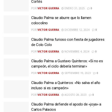
Cortés
POR
VICTOR GUERRA
ENERO 31, 2025
0
Claudio Palma se aburre que lo llamen
colocolino
POR
VICTOR GUERRA
DICIEMBRE 12, 2024
0
Claudio Palma furioso con fiesta de jugadores
de Colo Colo
POR
VICTOR GUERRA
NOVIEMBRE 4, 2024
0
Claudio Palma a Gustavo Quinteros: «Si no es
campeón, el ciclo debería terminar»
POR
VICTOR GUERRA
SEPTIEMBRE 19, 2023
0
Claudio Palma a Quinteros: «No salva el año
incluso si es campeón»
POR
VICTOR GUERRA
AGOSTO 28, 2023
0
Claudio Palma defiende el apodo de «joya» a
Carlos Palacios