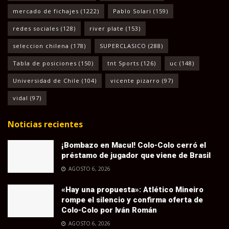
mercado de fichajes
(1222)
Pablo Solari
(159)
redes sociales
(128)
river plate
(153)
seleccion chilena
(178)
SUPERCLASICO
(288)
Tabla de posiciones
(150)
tnt Sports
(126)
uc
(148)
Universidad de Chile
(104)
vicente pizarro
(97)
vidal
(97)
Noticias recientes
¡Bombazo en Macul! Colo-Colo cerró el
préstamo de jugador que viene de Brasil
AGOSTO 6, 2026
«Hay una propuesta»: Atlético Mineiro
rompe el silencio y confirma oferta de
Colo-Colo por Iván Román
AGOSTO 6, 2026