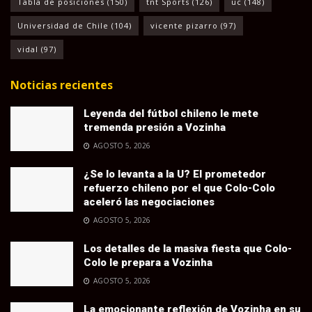
Tabla de posiciones
(150)
tnt Sports
(126)
uc
(148)
Universidad de Chile
(104)
vicente pizarro
(97)
vidal
(97)
Noticias recientes
Leyenda del fútbol chileno le mete
tremenda presión a Vozinha
AGOSTO 5, 2026
¿Se lo levanta a la U? El prometedor
refuerzo chileno por el que Colo-Colo
aceleró las negociaciones
AGOSTO 5, 2026
Los detalles de la masiva fiesta que Colo-
Colo le prepara a Vozinha
AGOSTO 5, 2026
La emocionante reflexión de Vozinha en su