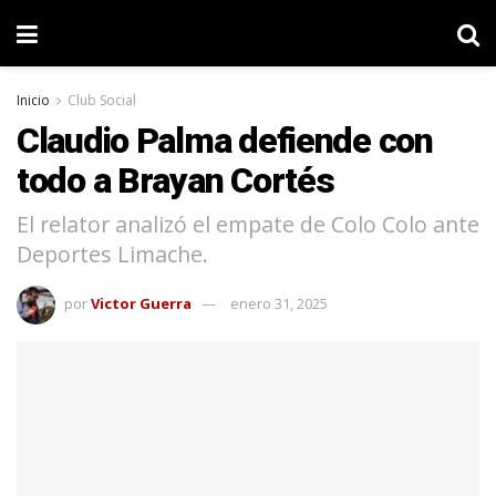
Inicio
Club Social
Claudio Palma defiende con
todo a Brayan Cortés
El relator analizó el empate de Colo Colo ante
Deportes Limache.
por
Victor Guerra
enero 31, 2025