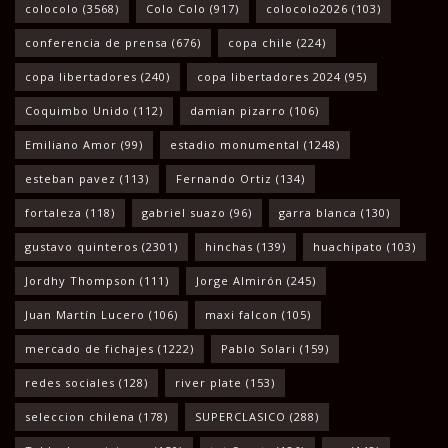
colocolo
(3568)
Colo Colo
(917)
colocolo2026
(103)
conferencia de prensa
(676)
copa chile
(224)
copa libertadores
(240)
copa libertadores 2024
(95)
Coquimbo Unido
(112)
damian pizarro
(106)
Emiliano Amor
(99)
estadio monumental
(1248)
esteban pavez
(113)
Fernando Ortiz
(134)
fortaleza
(118)
gabriel suazo
(96)
garra blanca
(130)
gustavo quinteros
(2301)
hinchas
(139)
huachipato
(103)
Jordhy Thompson
(111)
Jorge Almirón
(245)
Juan Martín Lucero
(106)
maxi falcon
(105)
mercado de fichajes
(1222)
Pablo Solari
(159)
redes sociales
(128)
river plate
(153)
seleccion chilena
(178)
SUPERCLASICO
(288)