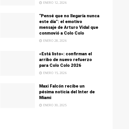
ENERO 12, 2026
“Pensé que no llegaría nunca
este día”: el emotivo
mensaje de Arturo Vidal que
conmovió a Colo Colo
ENERO 28, 2026
«Está listo»: confirman el
arribo de nuevo refuerzo
para Colo Colo 2026
ENERO 15, 2026
Maxi Falcón recibe un
pésima noticia del Inter de
Miami
ENERO 30, 2025