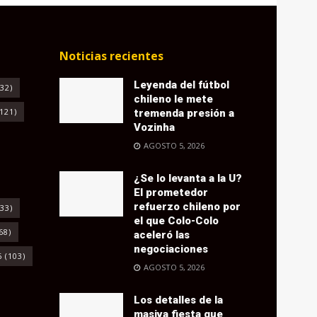
Noticias recientes
Leyenda del fútbol
32)
chileno le mete
121)
tremenda presión a
Vozinha
AGOSTO 5, 2026
¿Se lo levanta a la U?
El prometedor
refuerzo chileno por
33)
el que Colo-Colo
68)
aceleró las
negociaciones
6
(103)
AGOSTO 5, 2026
Los detalles de la
masiva fiesta que