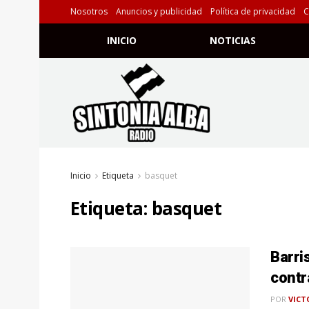
Nosotros
Anuncios y publicidad
Política de privacidad
C
INICIO
NOTICIAS
Inicio
Etiqueta
basquet
Etiqueta:
basquet
Barri
contr
POR
VICT