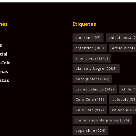
nes
Etiquetas
almiron
(197)
anibal mosa
(2
s
argentina
(105)
Artuo Vidal
(
cial
arturo vidal
(240)
-Colo
blanco y Negro
(2085)
mas
boca juniors
(148)
stas
carlos palacios
(142)
chile
(1
Colo-Colo
(483)
colocolo
(35
Colo Colo
(917)
colocolo202
conferencia de prensa
(676)
copa chile
(224)