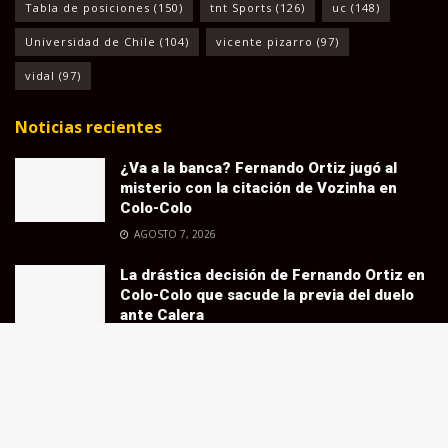
Tabla de posiciones
(150)
tnt Sports
(126)
uc
(148)
Universidad de Chile
(104)
vicente pizarro
(97)
vidal
(97)
Noticias recientes
¿Va a la banca? Fernando Ortiz jugó al
misterio con la citación de Vozinha en
Colo-Colo
AGOSTO 7, 2026
La drástica decisión de Fernando Ortiz en
Colo-Colo que sacude la previa del duelo
ante Calera
AGOSTO 7, 2026
Vozinha sueña con jugar la Copa
Libertadores
AGOSTO 7, 2026