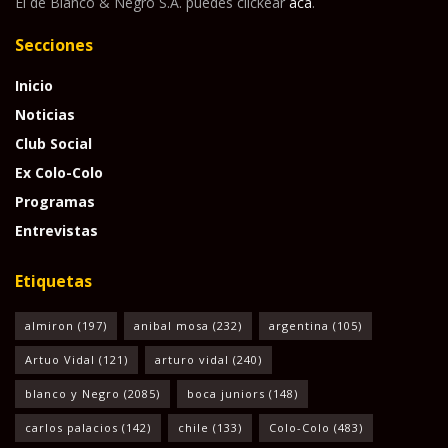
El de Blanco & Negro S.A. puedes clickear
acá
.
Secciones
Inicio
Noticias
Club Social
Ex Colo-Colo
Programas
Entrevistas
Etiquetas
almiron
(197)
anibal mosa
(232)
argentina
(105)
Artuo Vidal
(121)
arturo vidal
(240)
blanco y Negro
(2085)
boca juniors
(148)
carlos palacios
(142)
chile
(133)
Colo-Colo
(483)