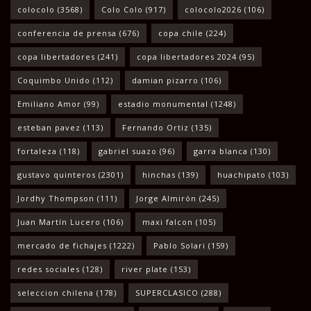
colocolo
(3568)
Colo Colo
(917)
colocolo2026
(106)
conferencia de prensa
(676)
copa chile
(224)
copa libertadores
(241)
copa libertadores 2024
(95)
Coquimbo Unido
(112)
damian pizarro
(106)
Emiliano Amor
(99)
estadio monumental
(1248)
esteban pavez
(113)
Fernando Ortiz
(135)
fortaleza
(118)
gabriel suazo
(96)
garra blanca
(130)
gustavo quinteros
(2301)
hinchas
(139)
huachipato
(103)
Jordhy Thompson
(111)
Jorge Almirón
(245)
Juan Martín Lucero
(106)
maxi falcon
(105)
mercado de fichajes
(1222)
Pablo Solari
(159)
redes sociales
(128)
river plate
(153)
seleccion chilena
(178)
SUPERCLASICO
(288)