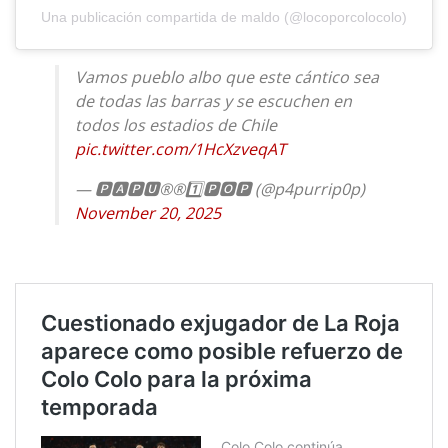
Una publicación compartida de maldo (@locoporcolocolo)
Vamos pueblo albo que este cántico sea
de todas las barras y se escuchen en
todos los estadios de Chile
pic.twitter.com/1HcXzveqAT
— 🅿️🅰️🅿️🆄®️®️1️⃣🅿️🅾️🅿️ (@p4purrip0p)
November 20, 2025