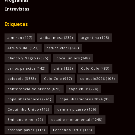
Programas
Entrevistas
Etiquetas
almiron
(197)
anibal mosa
(232)
argentina
(105)
Artuo Vidal
(121)
arturo vidal
(240)
blanco y Negro
(2085)
boca juniors
(148)
carlos palacios
(142)
chile
(133)
Colo-Colo
(483)
colocolo
(3568)
Colo Colo
(917)
colocolo2026
(106)
conferencia de prensa
(676)
copa chile
(224)
copa libertadores
(241)
copa libertadores 2024
(95)
Coquimbo Unido
(112)
damian pizarro
(106)
Emiliano Amor
(99)
estadio monumental
(1248)
esteban pavez
(113)
Fernando Ortiz
(135)