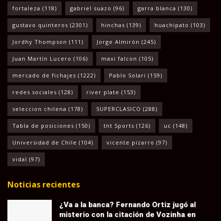
fortaleza
(118)
gabriel suazo
(96)
garra blanca
(130)
gustavo quinteros
(2301)
hinchas
(139)
huachipato
(103)
Jordhy Thompson
(111)
Jorge Almirón
(245)
Juan Martín Lucero
(106)
maxi falcon
(105)
mercado de fichajes
(1222)
Pablo Solari
(159)
redes sociales
(128)
river plate
(153)
seleccion chilena
(178)
SUPERCLASICO
(288)
Tabla de posiciones
(150)
tnt Sports
(126)
uc
(148)
Universidad de Chile
(104)
vicente pizarro
(97)
vidal
(97)
Noticias recientes
¿Va a la banca? Fernando Ortiz jugó al
misterio con la citación de Vozinha en