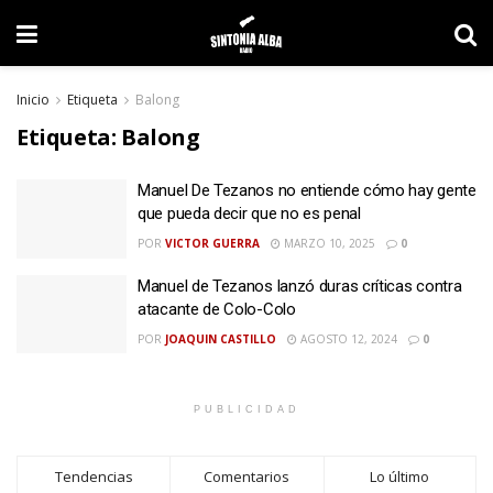
Inicio
Etiqueta
Balong
Etiqueta:
Balong
Manuel De Tezanos no entiende cómo hay gente
que pueda decir que no es penal
POR
VICTOR GUERRA
MARZO 10, 2025
0
Manuel de Tezanos lanzó duras críticas contra
atacante de Colo-Colo
POR
JOAQUIN CASTILLO
AGOSTO 12, 2024
0
PUBLICIDAD
Tendencias
Comentarios
Lo último