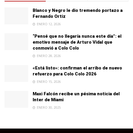
Blanco y Negro le dio tremendo portazo a
Fernando Ortiz
ENERO 12, 2026
“Pensé que no llegaría nunca este día”: el
emotivo mensaje de Arturo Vidal que
conmovió a Colo Colo
ENERO 28, 2026
«Está listo»: confirman el arribo de nuevo
refuerzo para Colo Colo 2026
ENERO 15, 2026
Maxi Falcón recibe un pésima noticia del
Inter de Miami
ENERO 30, 2025