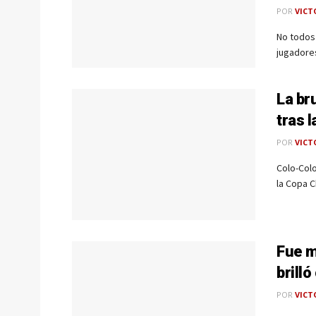
POR
VICT
No todos 
jugadores
La br
tras 
POR
VICT
Colo-Colo
la Copa Ch
Fue m
brill
POR
VICT