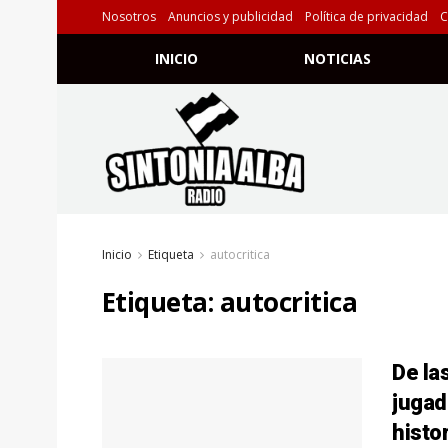
Nosotros
Anuncios y publicidad
Política de privacidad
C
INICIO
NOTICIAS
Inicio
Etiqueta
autocritica
Etiqueta:
autocritica
De las
jugad
histo