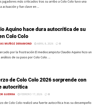
s jugadores más criticados tras su arribo a Colo Colo tuvo una
 actuación y fue clave en ...
io Aquino hace dura autocrítica de su
 en Colo Colo
ÍAS MUÑOZ DERAMOND
ABRIL 8, 2026
0
rcado por la frustración El mediocampista Claudio Aquino hizo un
análisis de su paso por Colo Colo. ...
rzo de Colo Colo 2026 sorprende con
e autocrítica
OR GUERRA
FEBRERO 17, 2026
0
zo de Colo Colo realizó una fuerte autocrítica tras su desempeño