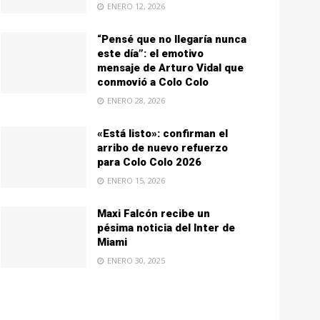
ENERO 12, 2026
“Pensé que no llegaría nunca
este día”: el emotivo
mensaje de Arturo Vidal que
conmovió a Colo Colo
ENERO 28, 2026
«Está listo»: confirman el
arribo de nuevo refuerzo
para Colo Colo 2026
ENERO 15, 2026
Maxi Falcón recibe un
pésima noticia del Inter de
Miami
ENERO 30, 2025