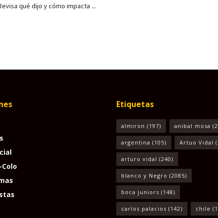
Revisa qué dijo y cómo impacta ...
nes
Etiquetas
almiron
(197)
anibal mosa
(2
s
argentina
(105)
Artuo Vidal
(
cial
arturo vidal
(240)
-Colo
blanco y Negro
(2085)
mas
boca juniors
(148)
stas
carlos palacios
(142)
chile
(1