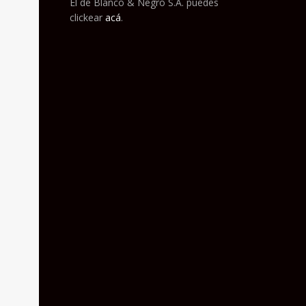
El de Blanco & Negro S.A. puedes
clickear
acá
.