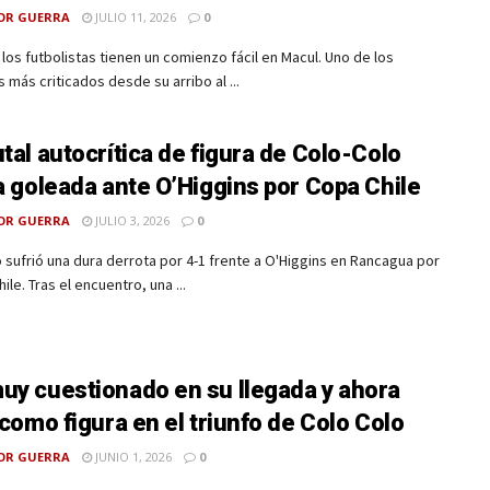
OR GUERRA
JULIO 11, 2026
0
los futbolistas tienen un comienzo fácil en Macul. Uno de los
 más criticados desde su arribo al ...
utal autocrítica de figura de Colo-Colo
la goleada ante O’Higgins por Copa Chile
OR GUERRA
JULIO 3, 2026
0
 sufrió una dura derrota por 4-1 frente a O'Higgins en Rancagua por
ile. Tras el encuentro, una ...
uy cuestionado en su llegada y ahora
ó como figura en el triunfo de Colo Colo
OR GUERRA
JUNIO 1, 2026
0