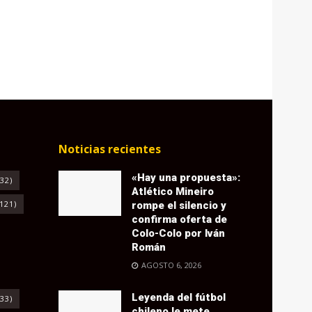
Noticias recientes
«Hay una propuesta»:
32)
Atlético Mineiro
121)
rompe el silencio y
confirma oferta de
Colo-Colo por Iván
Román
AGOSTO 6, 2026
Leyenda del fútbol
33)
chileno le mete