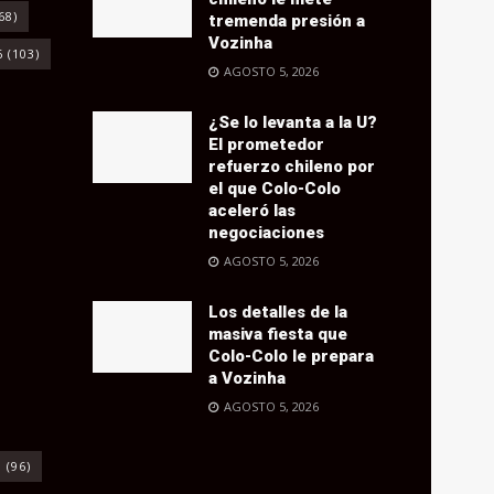
68)
tremenda presión a
Vozinha
6
(103)
AGOSTO 5, 2026
¿Se lo levanta a la U?
El prometedor
refuerzo chileno por
el que Colo-Colo
aceleró las
negociaciones
AGOSTO 5, 2026
Los detalles de la
masiva fiesta que
Colo-Colo le prepara
a Vozinha
AGOSTO 5, 2026
o
(96)