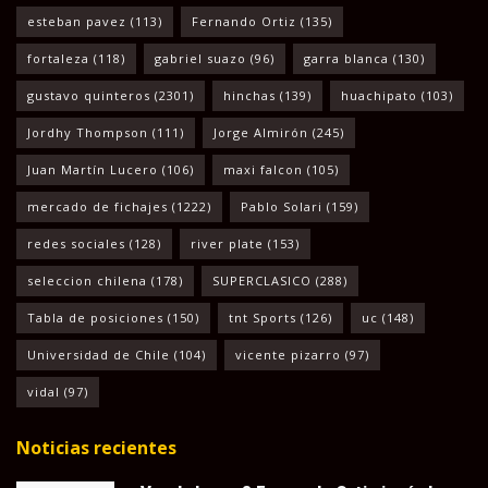
esteban pavez
(113)
Fernando Ortiz
(135)
fortaleza
(118)
gabriel suazo
(96)
garra blanca
(130)
gustavo quinteros
(2301)
hinchas
(139)
huachipato
(103)
Jordhy Thompson
(111)
Jorge Almirón
(245)
Juan Martín Lucero
(106)
maxi falcon
(105)
mercado de fichajes
(1222)
Pablo Solari
(159)
redes sociales
(128)
river plate
(153)
seleccion chilena
(178)
SUPERCLASICO
(288)
Tabla de posiciones
(150)
tnt Sports
(126)
uc
(148)
Universidad de Chile
(104)
vicente pizarro
(97)
vidal
(97)
Noticias recientes