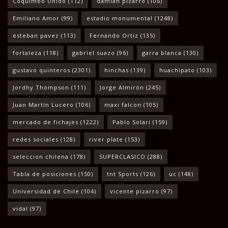
Coquimbo Unido
(112)
damian pizarro
(106)
Emiliano Amor
(99)
estadio monumental
(1248)
esteban pavez
(113)
Fernando Ortiz
(135)
fortaleza
(118)
gabriel suazo
(96)
garra blanca
(130)
gustavo quinteros
(2301)
hinchas
(139)
huachipato
(103)
Jordhy Thompson
(111)
Jorge Almirón
(245)
Juan Martín Lucero
(106)
maxi falcon
(105)
mercado de fichajes
(1222)
Pablo Solari
(159)
redes sociales
(128)
river plate
(153)
seleccion chilena
(178)
SUPERCLASICO
(288)
Tabla de posiciones
(150)
tnt Sports
(126)
uc
(148)
Universidad de Chile
(104)
vicente pizarro
(97)
vidal
(97)