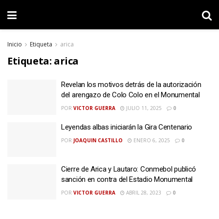
Inicio
Etiqueta
arica
Etiqueta:
arica
Revelan los motivos detrás de la autorización
del arengazo de Colo Colo en el Monumental
POR
VICTOR GUERRA
JULIO 11, 2025
0
Leyendas albas iniciarán la Gira Centenario
POR
JOAQUIN CASTILLO
ENERO 6, 2025
0
Cierre de Arica y Lautaro: Conmebol publicó
sanción en contra del Estadio Monumental
POR
VICTOR GUERRA
ABRIL 28, 2023
0