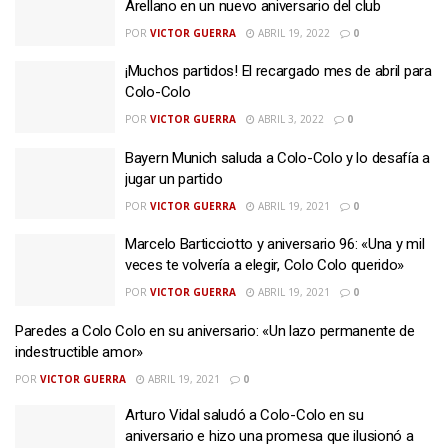
Arellano en un nuevo aniversario del club
POR
VICTOR GUERRA
ABRIL 19, 2022
0
¡Muchos partidos! El recargado mes de abril para
Colo-Colo
POR
VICTOR GUERRA
ABRIL 3, 2022
0
Bayern Munich saluda a Colo-Colo y lo desafía a
jugar un partido
POR
VICTOR GUERRA
ABRIL 19, 2021
0
Marcelo Barticciotto y aniversario 96: «Una y mil
veces te volvería a elegir, Colo Colo querido»
POR
VICTOR GUERRA
ABRIL 19, 2021
0
Paredes a Colo Colo en su aniversario: «Un lazo permanente de
indestructible amor»
POR
VICTOR GUERRA
ABRIL 19, 2021
0
Arturo Vidal saludó a Colo-Colo en su
aniversario e hizo una promesa que ilusionó a