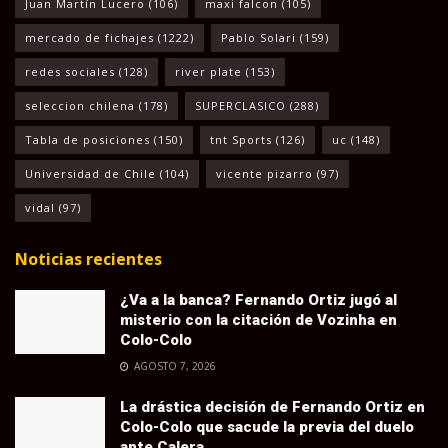
Juan Martín Lucero
(106)
maxi falcon
(105)
mercado de fichajes
(1222)
Pablo Solari
(159)
redes sociales
(128)
river plate
(153)
seleccion chilena
(178)
SUPERCLASICO
(288)
Tabla de posiciones
(150)
tnt Sports
(126)
uc
(148)
Universidad de Chile
(104)
vicente pizarro
(97)
vidal
(97)
Noticias recientes
¿Va a la banca? Fernando Ortiz jugó al
misterio con la citación de Vozinha en
Colo-Colo
AGOSTO 7, 2026
La drástica decisión de Fernando Ortiz en
Colo-Colo que sacude la previa del duelo
ante Calera