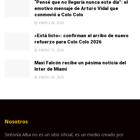
“Pensé que no llegaría nunca este día”: el
emotivo mensaje de Arturo Vidal que
conmovió a Colo Colo
ENERO 28, 2026
«Está listo»: confirman el arribo de nuevo
refuerzo para Colo Colo 2026
ENERO 15, 2026
Maxi Falcón recibe un pésima noticia del
Inter de Miami
ENERO 30, 2025
Nosotros
Sintonía Alba no es un sitio oficial, es un medio creado por