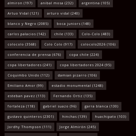
almiron
(197)
anibal mosa
(232)
argentina
(105)
Artuo Vidal
(121)
arturo vidal
(240)
blanco y Negro
(2085)
boca juniors
(148)
carlos palacios
(142)
chile
(133)
Colo-Colo
(483)
colocolo
(3568)
Colo Colo
(917)
colocolo2026
(106)
conferencia de prensa
(676)
copa chile
(224)
copa libertadores
(241)
copa libertadores 2024
(95)
Coquimbo Unido
(112)
damian pizarro
(106)
Emiliano Amor
(99)
estadio monumental
(1248)
esteban pavez
(113)
Fernando Ortiz
(135)
fortaleza
(118)
gabriel suazo
(96)
garra blanca
(130)
gustavo quinteros
(2301)
hinchas
(139)
huachipato
(103)
Jordhy Thompson
(111)
Jorge Almirón
(245)