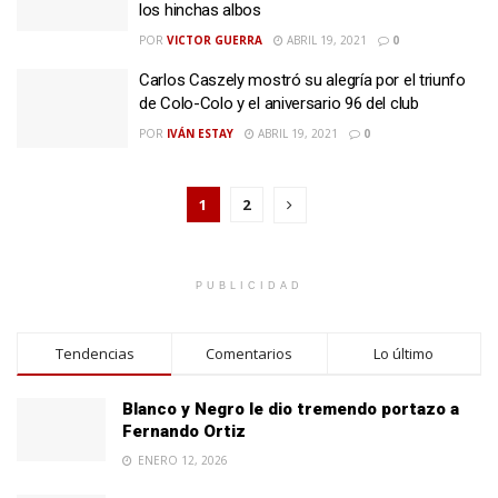
los hinchas albos
POR
VICTOR GUERRA
ABRIL 19, 2021
0
Carlos Caszely mostró su alegría por el triunfo
de Colo-Colo y el aniversario 96 del club
POR
IVÁN ESTAY
ABRIL 19, 2021
0
1
2
PUBLICIDAD
Tendencias
Comentarios
Lo último
Blanco y Negro le dio tremendo portazo a
Fernando Ortiz
ENERO 12, 2026