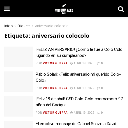
Inicio
Etiqueta
aniversario colocolo
Etiqueta:
aniversario colocolo
¡FELIZ ANIVERSARIO! ¿Cómo le fue a Colo Colo
jugando en su cumpleaños?
POR
VICTOR GUERRA
ABRIL 19, 2023
0
Pablo Solari: «Feliz aniversario mi querido Colo-
Colo»
POR
VICTOR GUERRA
ABRIL 19, 2022
0
¡Feliz 19 de abril! CSD Colo-Colo conmemoró 97
años del Cacique
POR
VICTOR GUERRA
ABRIL 19, 2022
0
El emotivo mensaje de Gabriel Suazo a David