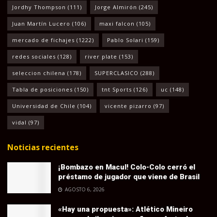
Jordhy Thompson
(111)
Jorge Almirón
(245)
Juan Martín Lucero
(106)
maxi falcon
(105)
mercado de fichajes
(1222)
Pablo Solari
(159)
redes sociales
(128)
river plate
(153)
seleccion chilena
(178)
SUPERCLASICO
(288)
Tabla de posiciones
(150)
tnt Sports
(126)
uc
(148)
Universidad de Chile
(104)
vicente pizarro
(97)
vidal
(97)
Noticias recientes
¡Bombazo en Macul! Colo-Colo cerró el
préstamo de jugador que viene de Brasil
AGOSTO 6, 2026
«Hay una propuesta»: Atlético Mineiro