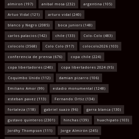
almiron
(197)
anibal mosa
(232)
argentina
(105)
Artuo Vidal
(121)
arturo vidal
(240)
blanco y Negro
(2085)
boca juniors
(148)
carlos palacios
(142)
chile
(133)
Colo-Colo
(483)
colocolo
(3568)
Colo Colo
(917)
colocolo2026
(103)
conferencia de prensa
(676)
copa chile
(224)
copa libertadores
(240)
copa libertadores 2024
(95)
Coquimbo Unido
(112)
damian pizarro
(106)
Emiliano Amor
(99)
estadio monumental
(1248)
esteban pavez
(113)
Fernando Ortiz
(134)
fortaleza
(118)
gabriel suazo
(96)
garra blanca
(130)
gustavo quinteros
(2301)
hinchas
(139)
huachipato
(103)
Jordhy Thompson
(111)
Jorge Almirón
(245)