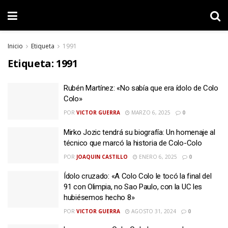
Inicio
Etiqueta
1991
Etiqueta:
1991
Rubén Martínez: «No sabía que era ídolo de Colo
Colo»
POR
VICTOR GUERRA
MARZO 6, 2025
0
Mirko Jozic tendrá su biografía: Un homenaje al
técnico que marcó la historia de Colo-Colo
POR
JOAQUIN CASTILLO
ENERO 6, 2025
0
Ídolo cruzado: «A Colo Colo le tocó la final del
91 con Olimpia, no Sao Paulo, con la UC les
hubiésemos hecho 8»
POR
VICTOR GUERRA
AGOSTO 31, 2024
0