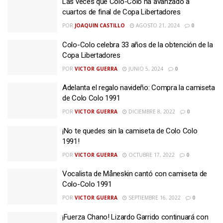
Las veces que Colo-Colo ha avanzado a
cuartos de final de Copa Libertadores
POR
JOAQUIN CASTILLO
AGOSTO 21, 2024
0
Colo-Colo celebra 33 años de la obtención de la
Copa Libertadores
POR
VICTOR GUERRA
JUNIO 5, 2024
0
Adelanta el regalo navideño: Compra la camiseta
de Colo Colo 1991
POR
VICTOR GUERRA
DICIEMBRE 8, 2022
0
¡No te quedes sin la camiseta de Colo Colo
1991!
POR
VICTOR GUERRA
OCTUBRE 17, 2022
0
Vocalista de Måneskin cantó con camiseta de
Colo-Colo 1991
POR
VICTOR GUERRA
SEPTIEMBRE 16, 2022
0
¡Fuerza Chano! Lizardo Garrido continuará con