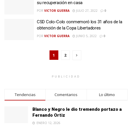
su recuperación en casa
POR
VICTOR GUERRA
JULIO 27, 2022
0
CSD Colo-Colo conmemoró los 31 años de la
obtención de la Copa Libertadores
POR
VICTOR GUERRA
JUNIO 5, 2022
0
1
2
PUBLICIDAD
Tendencias
Comentarios
Lo último
Blanco y Negro le dio tremendo portazo a
Fernando Ortiz
ENERO 12, 2026