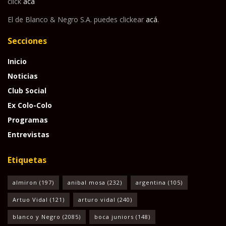
click
acá
El de Blanco & Negro S.A. puedes clickear
acá
.
Secciones
Inicio
Noticias
Club Social
Ex Colo-Colo
Programas
Entrevistas
Etiquetas
almiron
(197)
anibal mosa
(232)
argentina
(105)
Artuo Vidal
(121)
arturo vidal
(240)
blanco y Negro
(2085)
boca juniors
(148)