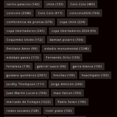
carlos palacios
(142)
chile
(133)
Colo-Colo
(483)
colocolo
(3568)
Colo Colo
(917)
colocolo2026
(106)
conferencia de prensa
(676)
copa chile
(224)
copa libertadores
(241)
copa libertadores 2024
(95)
Coquimbo Unido
(112)
damian pizarro
(106)
Emiliano Amor
(99)
estadio monumental
(1248)
esteban pavez
(113)
Fernando Ortiz
(135)
fortaleza
(118)
gabriel suazo
(96)
garra blanca
(130)
gustavo quinteros
(2301)
hinchas
(139)
huachipato
(103)
Jordhy Thompson
(111)
Jorge Almirón
(245)
Juan Martín Lucero
(106)
maxi falcon
(105)
mercado de fichajes
(1222)
Pablo Solari
(159)
redes sociales
(128)
river plate
(153)